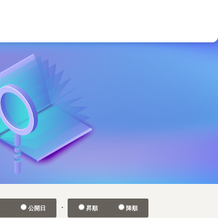
・
ル
公開日
昇順
降順