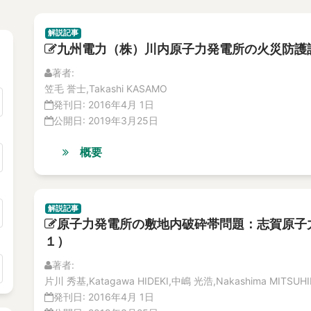
解説記事
九州電力（株）川内原子力発電所の火災防護
著者:
笠毛 誉士,Takashi KASAMO
発刊日:
2016年4月 1日
公開日:
2019年3月25日
概要
解説記事
原子力発電所の敷地内破砕帯問題：志賀原子
１）
著者:
片川 秀基,Katagawa HIDEKI,中嶋 光浩,Nakashima MITSUH
発刊日:
2016年4月 1日