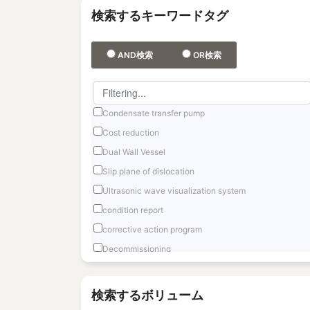
検索するキーワードタグ
AND検索
OR検索
Condensate transfer pump
Cost reduction
Dual Wall Vessel
Slip plane of dislocation
Ultrasonic wave visualization system
condition report
corrective action program
Decommissioning
Fast reactor
Fuel Debris Retrieval
検索するボリューム
Fukushima Daiichi