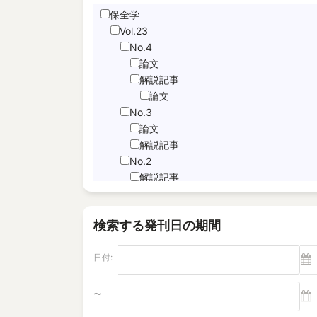
保全学
Hand Motion TracNing
Vol.23
immediate unfettered access
No.4
JNFL
論文
performance indicator
解説記事
論文
PICo
No.3
Sabotage Detection
論文
Screening
解説記事
Time-Series Data Analysis
No.2
サブドレン
解説記事
特集記事
パルスエコー法、電磁共鳴法
論文
ヘルスモニタリング
検索する発刊日の期間
No.1
モニタリング
論文
塩分除去
日付:
解説記事
逆浸透膜
Vol.22
No.4
〜
電磁超音波探触子
解説記事
"Foaming Prediction AI System