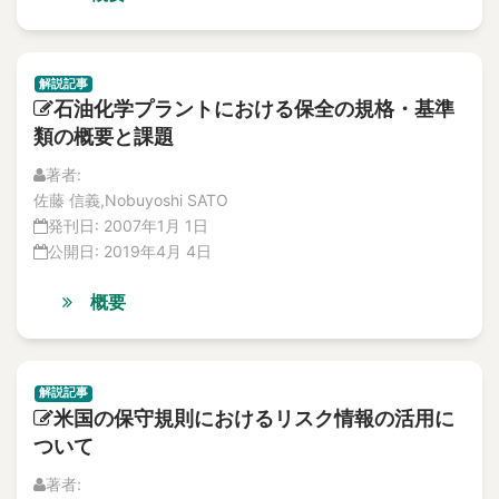
Abnormal heat
特集記事
Abnormal phenomena
解説記事
abnormal situation
Vol.20
解説記事
No. 4
Abnormal situation
石油化学プラントにおける保全の規格・基準
論文
abnormal sounds
類の概要と課題
解説記事
Abnormality diagnosis
特集記事
著者:
above the ceiling
No. 3
佐藤 信義,Nobuyoshi SATO
論文
Absolute Risk Achievement Worth
発刊日:
2007年1月 1日
解説記事
公開日:
2019年4月 4日
ABWR
特集記事
ac
No. 2
概要
ac excitation
論文
AC Magnetization Method
解説記事
特集記事
AC magnetization method
解説記事
No.1
AC/DC motors
米国の保守規則におけるリスク情報の活用に
論文
academic-industry partnership
ついて
解説記事
accelerated life test
特集記事
著者: