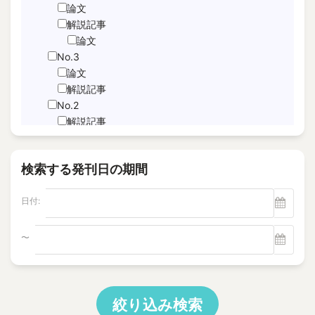
JNFL
論文
performance indicator
解説記事
論文
PICo
No.3
Sabotage Detection
論文
Screening
解説記事
Time-Series Data Analysis
No.2
サブドレン
解説記事
特集記事
パルスエコー法、電磁共鳴法
論文
ヘルスモニタリング
検索する発刊日の期間
No.1
モニタリング
論文
塩分除去
日付:
解説記事
逆浸透膜
Vol.22
No.4
〜
電磁超音波探触子
解説記事
"Foaming Prediction AI System
No.3
"Human = experienced engineer?
解説記事
10 CFR Part 54
特集記事
絞り込み検索