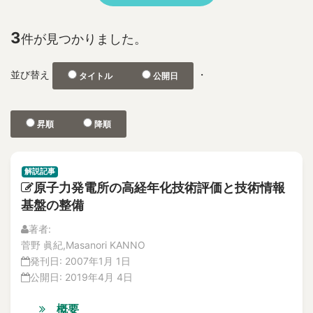
No.2
1F
特集記事
2D and 3D Phased Array UT
解説記事
3
件が見つかりました。
3-D depth acquisition
No.1
304SS 316LSS Austenitic Steel
No.2
並び替え
・
タイトル
公開日
360-degree camera
論文
解説記事
3D CAD
Vol.21
3D nonlinear FEM
昇順
降順
No.4
3D photographic measurement
解説記事
3D reconstruction
論文
解説記事
No.3
3D shape test object
原子力発電所の高経年化技術評価と技術情報
論文
3DAP
基盤の整備
解説記事
a burnt trace
No.2
著者:
a concrete wall
論文
菅野 眞紀,Masanori KANNO
A through hole for passing piping
解説記事
発刊日:
2007年1月 1日
特集記事
A-FNS
公開日:
2019年4月 4日
No.1
Abnormal Behavior of Plant Parameters
論文
概要