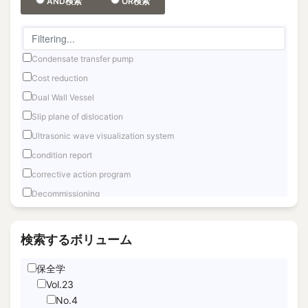
AND検索
OR検索
Condensate transfer pump
Cost reduction
Dual Wall Vessel
Slip plane of dislocation
Ultrasonic wave visualization system
condition report
corrective action program
Decommissioning
Fast reactor
Fuel Debris Retrieval
検索するボリューム
Fukushima Daiichi
保全学
Hand Motion TracNing
Vol.23
immediate unfettered access
No.4