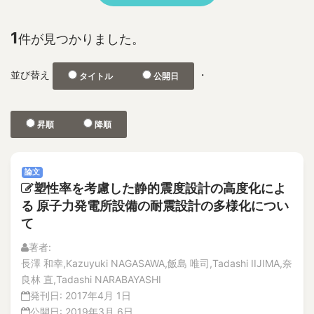
No.2
1F
特集記事
2D and 3D Phased Array UT
解説記事
1
件が見つかりました。
3-D depth acquisition
No.1
304SS 316LSS Austenitic Steel
No.2
並び替え
・
タイトル
公開日
360-degree camera
論文
解説記事
3D CAD
Vol.21
3D nonlinear FEM
昇順
降順
No.4
3D photographic measurement
解説記事
3D reconstruction
論文
論文
No.3
3D shape test object
塑性率を考慮した静的震度設計の高度化によ
論文
3DAP
る 原子力発電所設備の耐震設計の多様化につい
解説記事
a burnt trace
て
No.2
a concrete wall
論文
著者:
A through hole for passing piping
解説記事
長澤 和幸,Kazuyuki NAGASAWA,飯島 唯司,Tadashi IIJIMA,奈
特集記事
A-FNS
良林 直,Tadashi NARABAYASHI
No.1
発刊日:
2017年4月 1日
Abnormal Behavior of Plant Parameters
論文
公開日:
2019年3月 6日