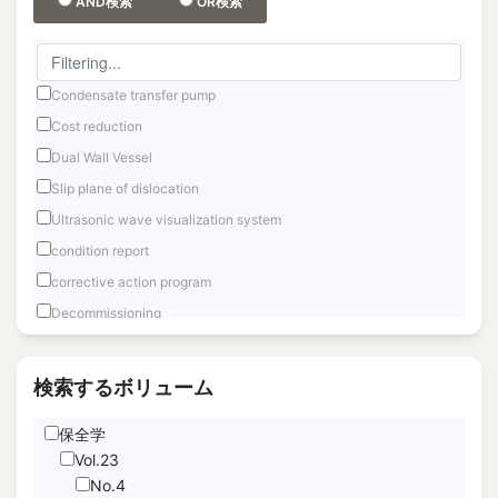
AND検索
OR検索
Condensate transfer pump
Cost reduction
Dual Wall Vessel
Slip plane of dislocation
Ultrasonic wave visualization system
condition report
corrective action program
Decommissioning
Fast reactor
Fuel Debris Retrieval
検索するボリューム
Fukushima Daiichi
保全学
Hand Motion TracNing
Vol.23
immediate unfettered access
No.4