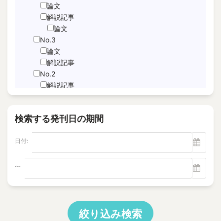
JNFL
論文
performance indicator
解説記事
論文
PICo
No.3
Sabotage Detection
論文
Screening
解説記事
Time-Series Data Analysis
No.2
サブドレン
解説記事
特集記事
パルスエコー法、電磁共鳴法
論文
ヘルスモニタリング
検索する発刊日の期間
No.1
モニタリング
論文
塩分除去
日付:
解説記事
逆浸透膜
Vol.22
No.4
〜
電磁超音波探触子
解説記事
"Foaming Prediction AI System
No.3
"Human = experienced engineer?
解説記事
10 CFR Part 54
特集記事
絞り込み検索