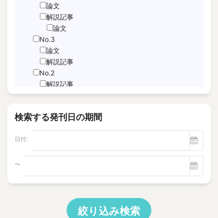
JNFL
論文
performance indicator
解説記事
論文
PICo
No.3
Sabotage Detection
論文
Screening
解説記事
Time-Series Data Analysis
No.2
サブドレン
解説記事
特集記事
パルスエコー法、電磁共鳴法
論文
ヘルスモニタリング
検索する発刊日の期間
No.1
モニタリング
論文
塩分除去
日付:
解説記事
逆浸透膜
Vol.22
No.4
〜
電磁超音波探触子
解説記事
"Foaming Prediction AI System
No.3
"Human = experienced engineer?
解説記事
10 CFR Part 54
特集記事
絞り込み検索