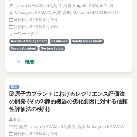
Vol.19
accelerated life testing
夫,Takao NAKAMURA,荒井 滋喜,Shigeki ARAI,釜谷 昌
No.4
Accelerated-Aging Test
幸,Masayuki KAMAYA,松本 昌昭,Masaaki MATSUMOTO
論文
Acceleration
発刊日:
2016年4月 1日
解説記事
Acceleration of irradiation embrittlement
公開日:
2019年3月 6日
特集記事
キーワードタグ:
Acceleration sensor
No.3
Accident Management
Resilience
Safety Assessment
論文
Accept Risks in Natural Disaster
Severe Accident
System Safety
解説記事
Acceptable Crack
特集記事
Acceptance criteria
概要
No.2
accessibility
特集記事
accident
解説記事
論文
Accident
論文
No.1
原子力プラントにおけるレジリエンス評価法
accident compensation
特集記事
の開発 (その2:静的機器の劣化要因に対する信頼
Accident in Maintenance
解説記事
性評価法の検討)
Accident Management
論文
著者:
Vol.18
accident management
中村 隆夫,Takao NAKAMURA,釜谷 昌幸,Masayuki KAMAYA
No.4
accident response
発刊日:
2016年4月 1日
特集記事