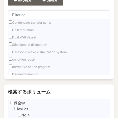
AND検索
OR検索
Condensate transfer pump
Cost reduction
Dual Wall Vessel
Slip plane of dislocation
Ultrasonic wave visualization system
condition report
corrective action program
Decommissioning
Fast reactor
Fuel Debris Retrieval
検索するボリューム
Fukushima Daiichi
保全学
Hand Motion TracNing
Vol.23
immediate unfettered access
No.4