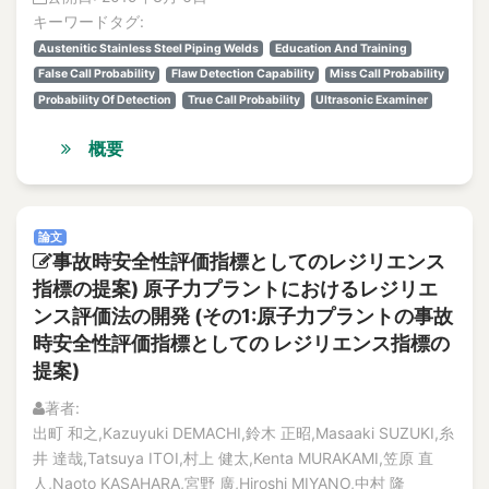
Abnormal heat
特集記事
キーワードタグ:
Abnormal phenomena
解説記事
Austenitic Stainless Steel Piping Welds
Education And Training
abnormal situation
Vol.20
False Call Probability
Flaw Detection Capability
Miss Call Probability
No. 4
Abnormal situation
Probability Of Detection
True Call Probability
Ultrasonic Examiner
論文
abnormal sounds
解説記事
概要
Abnormality diagnosis
特集記事
above the ceiling
No. 3
論文
Absolute Risk Achievement Worth
論文
解説記事
ABWR
事故時安全性評価指標としてのレジリエンス
特集記事
ac
指標の提案) 原子力プラントにおけるレジリエ
No. 2
ac excitation
ンス評価法の開発 (その1:原子力プラントの事故
論文
AC Magnetization Method
解説記事
時安全性評価指標としての レジリエンス指標の
特集記事
提案)
AC magnetization method
No.1
AC/DC motors
著者:
論文
academic-industry partnership
出町 和之,Kazuyuki DEMACHI,鈴木 正昭,Masaaki SUZUKI,糸
解説記事
井 達哉,Tatsuya ITOI,村上 健太,Kenta MURAKAMI,笠原 直
accelerated life test
特集記事
人,Naoto KASAHARA,宮野 廣,Hiroshi MIYANO,中村 隆