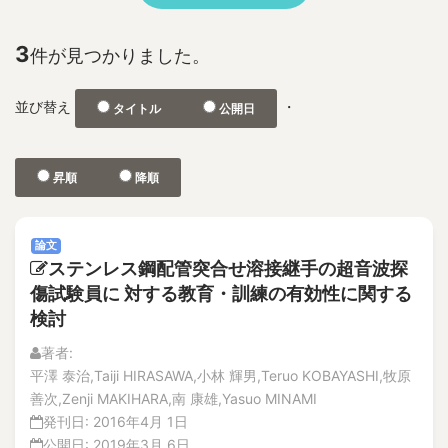
No.2
1F
特集記事
2D and 3D Phased Array UT
解説記事
3
件が見つかりました。
3-D depth acquisition
No.1
304SS 316LSS Austenitic Steel
No.2
並び替え
・
タイトル
公開日
360-degree camera
論文
解説記事
3D CAD
Vol.21
3D nonlinear FEM
昇順
降順
No.4
3D photographic measurement
解説記事
3D reconstruction
論文
論文
No.3
3D shape test object
ステンレス鋼配管突合せ溶接継手の超音波探
論文
3DAP
傷試験員に 対する教育・訓練の有効性に関する
解説記事
a burnt trace
検討
No.2
a concrete wall
論文
著者:
A through hole for passing piping
解説記事
平澤 泰治,Taiji HIRASAWA,小林 輝男,Teruo KOBAYASHI,牧原
特集記事
A-FNS
善次,Zenji MAKIHARA,南 康雄,Yasuo MINAMI
No.1
発刊日:
2016年4月 1日
Abnormal Behavior of Plant Parameters
論文
公開日:
2019年3月 6日