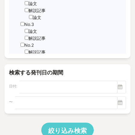
JNFL
論文
performance indicator
解説記事
論文
PICo
No.3
Sabotage Detection
論文
Screening
解説記事
Time-Series Data Analysis
No.2
サブドレン
解説記事
特集記事
パルスエコー法、電磁共鳴法
論文
ヘルスモニタリング
検索する発刊日の期間
No.1
モニタリング
論文
塩分除去
日付:
解説記事
逆浸透膜
Vol.22
No.4
〜
電磁超音波探触子
解説記事
"Foaming Prediction AI System
No.3
"Human = experienced engineer?
解説記事
10 CFR Part 54
特集記事
絞り込み検索