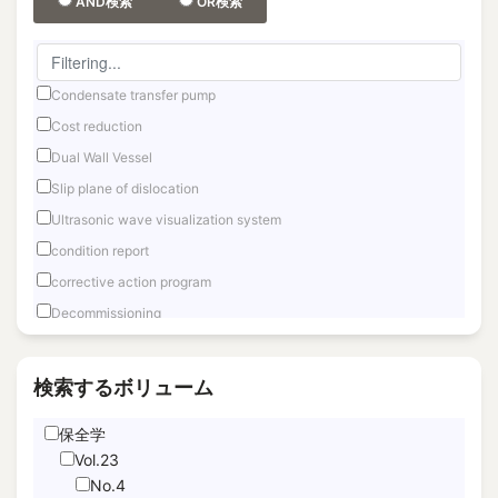
AND検索
OR検索
Condensate transfer pump
Cost reduction
Dual Wall Vessel
Slip plane of dislocation
Ultrasonic wave visualization system
condition report
corrective action program
Decommissioning
Fast reactor
Fuel Debris Retrieval
検索するボリューム
Fukushima Daiichi
保全学
Hand Motion TracNing
Vol.23
immediate unfettered access
No.4