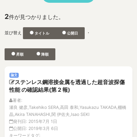
No.2
1F
特集記事
2D and 3D Phased Array UT
解説記事
2
件が見つかりました。
3-D depth acquisition
No.1
304SS 316LSS Austenitic Steel
No.2
並び替え
・
タイトル
公開日
360-degree camera
論文
解説記事
3D CAD
Vol.21
3D nonlinear FEM
昇順
降順
No.4
3D photographic measurement
解説記事
3D reconstruction
論文
論文
No.3
3D shape test object
ステンレス鋼溶接金属を透過した超音波探傷
論文
3DAP
性能 の確認結果(第 2 報)
解説記事
a burnt trace
No.2
著者:
a concrete wall
論文
瀬良 健彦,Takehiko SERA,高田 泰和,Yasukazu TAKADA,棚橋
A through hole for passing piping
解説記事
晶,Akira TANAHASHI,関 伊佐夫,Isao SEKI
特集記事
A-FNS
発刊日:
2015年7月 1日
No.1
公開日:
2019年3月 6日
Abnormal Behavior of Plant Parameters
論文
キーワードタグ: