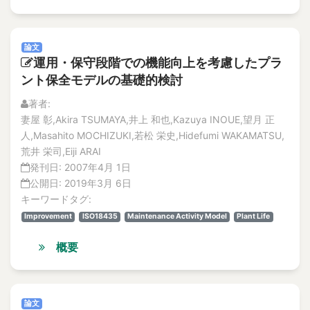
Vol.19
accelerated life testing
No.4
Accelerated-Aging Test
論文
Acceleration
論文
解説記事
Acceleration of irradiation embrittlement
運用・保守段階での機能向上を考慮したプラ
特集記事
ント保全モデルの基礎的検討
Acceleration sensor
No.3
論文
Accept Risks in Natural Disaster
著者:
解説記事
Acceptable Crack
妻屋 彰,Akira TSUMAYA,井上 和也,Kazuya INOUE,望月 正
特集記事
人,Masahito MOCHIZUKI,若松 栄史,Hidefumi WAKAMATSU,
Acceptance criteria
No.2
荒井 栄司,Eiji ARAI
accessibility
特集記事
発刊日:
2007年4月 1日
accident
解説記事
公開日:
2019年3月 6日
論文
Accident
キーワードタグ:
No.1
accident compensation
Improvement
ISO18435
Maintenance Activity Model
Plant Life
特集記事
Accident in Maintenance
解説記事
概要
Accident Management
論文
Vol.18
accident management
No.4
accident response
特集記事
論文