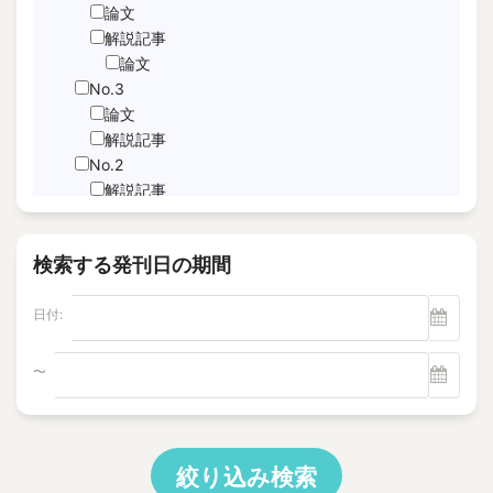
JNFL
論文
performance indicator
解説記事
論文
PICo
No.3
Sabotage Detection
論文
Screening
解説記事
Time-Series Data Analysis
No.2
サブドレン
解説記事
特集記事
パルスエコー法、電磁共鳴法
論文
ヘルスモニタリング
検索する発刊日の期間
No.1
モニタリング
論文
塩分除去
日付:
解説記事
逆浸透膜
Vol.22
No.4
〜
電磁超音波探触子
解説記事
"Foaming Prediction AI System
No.3
"Human = experienced engineer?
解説記事
10 CFR Part 54
特集記事
絞り込み検索