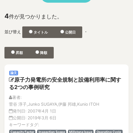
No.2
1F
特集記事
2D and 3D Phased Array UT
解説記事
4
件が見つかりました。
3-D depth acquisition
No.1
304SS 316LSS Austenitic Steel
No.2
並び替え
・
タイトル
公開日
360-degree camera
論文
解説記事
3D CAD
Vol.21
3D nonlinear FEM
昇順
降順
No.4
3D photographic measurement
解説記事
3D reconstruction
論文
論文
No.3
3D shape test object
原子力発電所の安全規制と設備利用率に関す
論文
3DAP
る2つの事例研究
解説記事
a burnt trace
No.2
著者:
a concrete wall
論文
菅谷 淳子,Junko SUGAYA,伊藤 邦雄,Kunio ITOH
A through hole for passing piping
解説記事
発刊日:
2007年4月 1日
特集記事
A-FNS
公開日:
2019年3月 6日
No.1
キーワードタグ:
Abnormal Behavior of Plant Parameters
論文
Capacity Factor
Inspection Scope
Millstone Issue
Operating Cycle