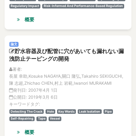
Abnormal heat
特集記事
Regulatory Impact
Risk-Informed And Performance-Based Regulation
Abnormal phenomena
解説記事
abnormal situation
Vol.20
概要
No. 4
Abnormal situation
論文
abnormal sounds
解説記事
Abnormality diagnosis
論文
特集記事
貯水容器及び配管に穴があいても漏れない漏
above the ceiling
No. 3
洩防止テーピングの開発
論文
Absolute Risk Achievement Worth
解説記事
ABWR
著者:
特集記事
長屋 幸助,Kosuke NAGAYA,關口 隆弘,Takahiro SEKIGUCHI,
ac
No. 2
陳 志超,Zhichao CHEN,村上 岩範,Iwanori MURAKAMI
ac excitation
論文
発刊日:
2007年4月 1日
AC Magnetization Method
解説記事
公開日:
2019年3月 6日
特集記事
AC magnetization method
キーワードタグ:
No.1
AC/DC motors
Detecting The Crack
Hole
Key Words
Leak Isolation
Pipe
論文
Self-Repairing
Tape
Vessel
academic-industry partnership
解説記事
accelerated life test
特集記事
概要