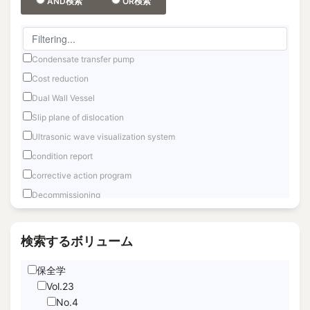
AND検索
OR検索
Condensate transfer pump
Cost reduction
Dual Wall Vessel
Slip plane of dislocation
Ultrasonic wave visualization system
condition report
corrective action program
Decommissioning
Fast reactor
Fuel Debris Retrieval
検索するボリューム
Fukushima Daiichi
保全学
Hand Motion TracNing
Vol.23
immediate unfettered access
No.4