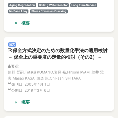
Abnormal heat
特集記事
Aging Degradation
Boiling Water Reactor
Long Time Service
Abnormal phenomena
解説記事
Ni-Base Alloy
Stress Corrosion Cracking
abnormal situation
Vol.20
No. 4
概要
Abnormal situation
論文
abnormal sounds
解説記事
Abnormality diagnosis
特集記事
論文
above the ceiling
No. 3
保全方式決定のための数量化手法の適用検討
論文
Absolute Risk Achievement Worth
－ 保全上の重要度の定量的検討（その2）－
解説記事
ABWR
特集記事
著者:
ac
No. 2
熊野 哲嗣,Tetsuji KUMANO,岩見 裕,Hiroshi IWAMI,笠井 雅
ac excitation
論文
夫,Masao KASAI,設楽 親,Chikashi SHITARA
AC Magnetization Method
解説記事
発刊日:
2005年4月 1日
特集記事
AC magnetization method
公開日:
2019年3月 6日
No.1
AC/DC motors
論文
概要
academic-industry partnership
解説記事
accelerated life test
特集記事