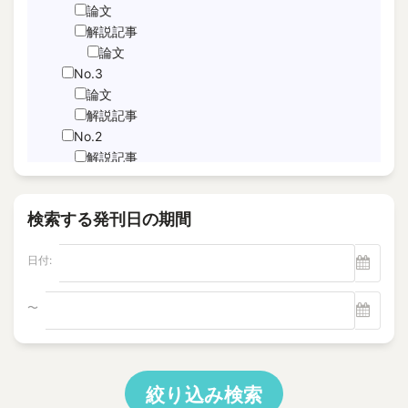
JNFL
論文
performance indicator
解説記事
論文
PICo
No.3
Sabotage Detection
論文
Screening
解説記事
Time-Series Data Analysis
No.2
サブドレン
解説記事
特集記事
パルスエコー法、電磁共鳴法
論文
ヘルスモニタリング
検索する発刊日の期間
No.1
モニタリング
論文
塩分除去
日付:
解説記事
逆浸透膜
Vol.22
No.4
〜
電磁超音波探触子
解説記事
"Foaming Prediction AI System
No.3
"Human = experienced engineer?
解説記事
10 CFR Part 54
特集記事
絞り込み検索