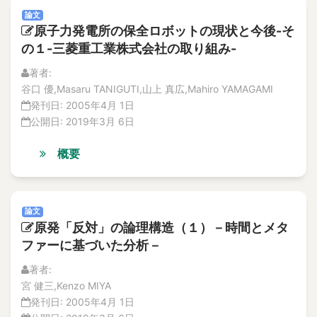
Vol.19
accelerated life testing
論文
No.4
Accelerated-Aging Test
原子力発電所の保全ロボットの現状と今後-そ
論文
Acceleration
の１-三菱重工業株式会社の取り組み-
解説記事
Acceleration of irradiation embrittlement
特集記事
著者:
Acceleration sensor
No.3
谷口 優,Masaru TANIGUTI,山上 真広,Mahiro YAMAGAMI
論文
Accept Risks in Natural Disaster
発刊日:
2005年4月 1日
解説記事
Acceptable Crack
公開日:
2019年3月 6日
特集記事
Acceptance criteria
No.2
概要
accessibility
特集記事
accident
解説記事
論文
Accident
No.1
論文
accident compensation
原発「反対」の論理構造（１）－時間とメタ
特集記事
Accident in Maintenance
ファーに基づいた分析－
解説記事
Accident Management
論文
著者:
Vol.18
accident management
宮 健三,Kenzo MIYA
No.4
accident response
発刊日:
2005年4月 1日
特集記事