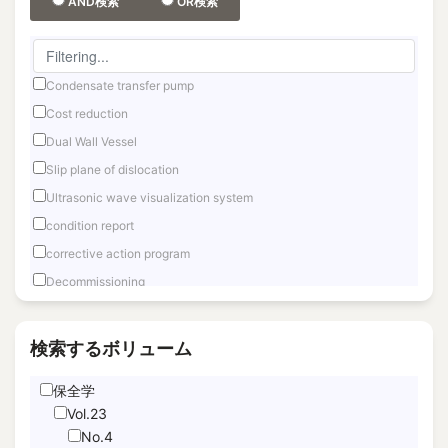
AND検索
OR検索
Condensate transfer pump
Cost reduction
Dual Wall Vessel
Slip plane of dislocation
Ultrasonic wave visualization system
condition report
corrective action program
Decommissioning
Fast reactor
Fuel Debris Retrieval
検索するボリューム
Fukushima Daiichi
保全学
Hand Motion TracNing
Vol.23
immediate unfettered access
No.4