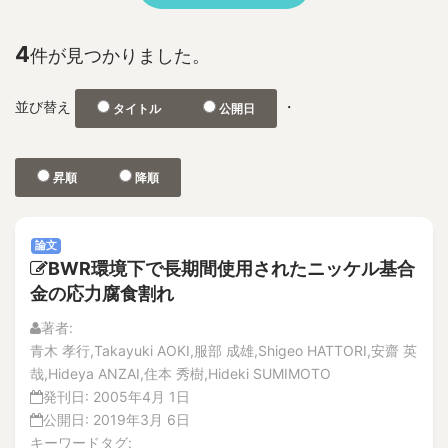
No.2
1F
特集記事
2D and 3D Phased Array UT
解説記事
4
件が見つかりました。
3-D depth acquisition
No.1
304SS 316LSS Austenitic Steel
No.2
並び替え
・
タイトル
公開日
360-degree camera
論文
解説記事
3D CAD
Vol.21
3D nonlinear FEM
昇順
降順
No.4
3D photographic measurement
解説記事
3D reconstruction
論文
論文
No.3
3D shape test object
BWR環境下で長期間使用されたニッケル基合
論文
3DAP
金の応力腐食割れ
解説記事
a burnt trace
No.2
著者:
a concrete wall
論文
青木 孝行,Takayuki AOKI,服部 成雄,Shigeo HATTORI,安齋 英
A through hole for passing piping
解説記事
哉,Hideya ANZAI,住本 秀樹,Hideki SUMIMOTO
特集記事
A-FNS
発刊日:
2005年4月 1日
No.1
公開日:
2019年3月 6日
Abnormal Behavior of Plant Parameters
論文
キーワードタグ: