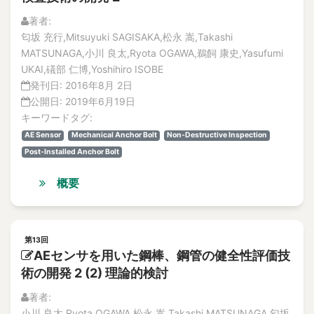
accident sequences
解説記事
著者:
Accidents
論文
匂坂 充行,Mitsuyuki SAGISAKA,松永 嵩,Takashi
accountability
No.3
MATSUNAGA,小川 良太,Ryota OGAWA,鵜飼 康史,Yasufumi
特集記事
accumulation
UKAI,礒部 仁博,Yoshihiro ISOBE
解説記事
accuracy
発刊日:
2016年8月 2日
論文
Accuracy
公開日:
2019年6月19日
No.2
キーワードタグ:
ACE test
特集記事
AE Sensor
Mechanical Anchor Bolt
Non-Destructive Inspection
論文
ACM-sensor
Post-Installed Anchor Bolt
解説記事
Acoustic diagnosis
No.1
Acoustic Emission
概要
特集記事
Acoustic emission
論文
acoustic emission
解説記事
Vol.17
Acoustic Emission (AE)
第13回
No.1
AEセンサを用いた鋼棒、鋼管の健全性評価技
Acoustic Emission Sensor
論文
術の開発 2 (2) 理論的検討
acoustic emission sensor
解説記事
Acoustic Emission(AE)
著者:
No.2
小川 良太,Ryota OGAWA,松永 嵩,Takashi MATSUNAGA,匂坂