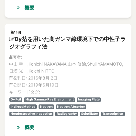
Aged facilities
解説記事
概要
Aged Welded Joint
Vol.12
Ageing
No.1
論文
Ageing degradation
解説記事
第13回
ageing management
Dy箔を用いた高ガンマ線環境下での中性子ラ
No.2
Ageing management
ジオグラフィ法
論文
Ageing Management
解説記事
著者:
Ageing management technical evaluation (AMTE)
No.3
中山 幸一,Kohichi NAKAYAMA,山本 修治,Shuji YAMAMOTO,
論文
Ageing phenomena
日塔 光一,Koichi NITTO
解説記事
ageing phenomena
発刊日:
2016年8月 2日
No.4
公開日:
2019年6月19日
Aggregate
論文
キーワードタグ:
aggregate minerals
解説記事
Dy Foil
High Gamma-Ray Environment
Imaging Plate
Vol.11
aging
Indirect Method
Neutron
Neutron Absorber
No.1
Aging
Nondestructive Inspection
Radiography
Scintillator
Transcription
論文
Aging concrete
解説記事
概要
Aging Degradation
No.2