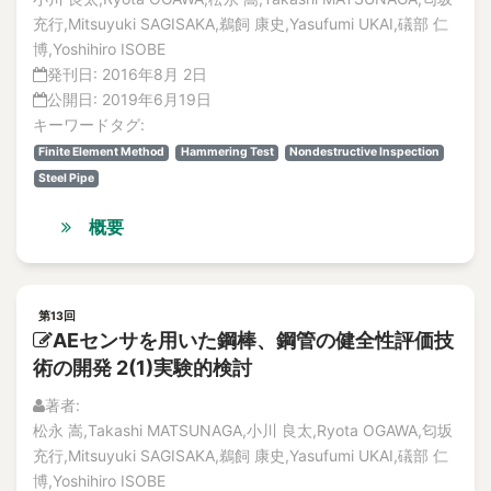
Acoustic method
論文
充行,Mitsuyuki SAGISAKA,鵜飼 康史,Yasufumi UKAI,礒部 仁
解説記事
Acoustic monitoring
博,Yoshihiro ISOBE
No.3
acoustic resonance
発刊日:
2016年8月 2日
論文
acoustic sensor
公開日:
2019年6月19日
解説記事
キーワードタグ:
Acoustic source localization
No.4
論文
Finite Element Method
Hammering Test
Nondestructive Inspection
Acoustoelastic effect
解説記事
Steel Pipe
Action Plan for Safety improvement
Vol.16
Action Recognition
概要
No.1
activated carbon
論文
Activated sludge
解説記事
No.2
activation energy
第13回
論文
AEセンサを用いた鋼棒、鋼管の健全性評価技
Active fault
解説記事
術の開発 2(1)実験的検討
active faults
No.3
Active Heating
著者:
論文
松永 嵩,Takashi MATSUNAGA,小川 良太,Ryota OGAWA,匂坂
解説記事
active neutron
充行,Mitsuyuki SAGISAKA,鵜飼 康史,Yasufumi UKAI,礒部 仁
No.4
Active Searching for contradictory evidence
博,Yoshihiro ISOBE
論文