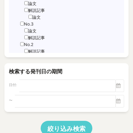
JNFL
論文
performance indicator
解説記事
論文
PICo
No.3
Sabotage Detection
論文
Screening
解説記事
Time-Series Data Analysis
No.2
サブドレン
解説記事
特集記事
パルスエコー法、電磁共鳴法
論文
ヘルスモニタリング
検索する発刊日の期間
No.1
モニタリング
論文
塩分除去
日付:
解説記事
逆浸透膜
Vol.22
No.4
〜
電磁超音波探触子
解説記事
"Foaming Prediction AI System
No.3
"Human = experienced engineer?
解説記事
10 CFR Part 54
特集記事
絞り込み検索