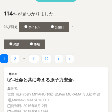
No.2
1F
特集記事
2D and 3D Phased Array UT
解説記事
114
件が見つかりました。
3-D depth acquisition
No.1
304SS 316LSS Austenitic Steel
No.2
並び替え
・
タイトル
公開日
360-degree camera
論文
解説記事
3D CAD
Vol.21
3D nonlinear FEM
昇順
降順
No.4
3D photographic measurement
解説記事
3D reconstruction
論文
(current)
-
1
2
11
12
>
»
No.3
3D shape test object
論文
3DAP
第13回
解説記事
a burnt trace
-社会と共に考える原子力安全-
No.2
a concrete wall
論文
著者:
A through hole for passing piping
解説記事
宮野 廣,Hiroshi MIYANO,村松 健,Ken MURAMATSU,松本 昌
特集記事
A-FNS
昭,Masaaki MATSUMOTO
No.1
発刊日:
2016年8月 2日
Abnormal Behavior of Plant Parameters
論文
公開日:
2019年6月19日