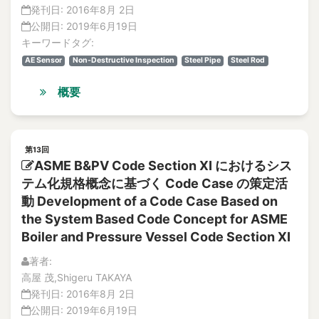
Activity
発刊日:
2016年8月 2日
解説記事
Activity release
公開日:
2019年6月19日
Vol.15
actual application E-mail
キーワードタグ:
No.1
論文
adachitoshiba
AE Sensor
Non-Destructive Inspection
Steel Pipe
Steel Rod
解説記事
Adaptive Algorithm
概要
No.2
ADC
論文
adhesion anchor
解説記事
adhesive anchor bolt
No.3
第13回
論文
Adhesive glue
ASME B&PV Code Section XI におけるシス
解説記事
Adjustment meeting
テム化規格概念に基づく Code Case の策定活
No.4
動 Development of a Code Case Based on
administrative litigation
論文
the System Based Code Concept for ASME
Adsorbent
解説記事
Boiler and Pressure Vessel Code Section XI
Vol.14
Advanced ceramics
No.1
Advanced condition monitoring
著者:
論文
高屋 茂,Shigeru TAKAYA
Advanced fast breeder reactor
解説記事
発刊日:
2016年8月 2日
Advanced Liquid Processing System
No.2
公開日:
2019年6月19日