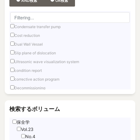
AND検索
OR検索
Condensate transfer pump
Cost reduction
Dual Wall Vessel
Slip plane of dislocation
Ultrasonic wave visualization system
condition report
corrective action program
Decommissioning
Fast reactor
Fuel Debris Retrieval
検索するボリューム
Fukushima Daiichi
保全学
Hand Motion TracNing
Vol.23
immediate unfettered access
No.4