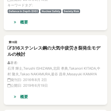
Abnormal heat
特集記事
キーワードタグ:
Abnormal phenomena
解説記事
Defence In Depth (DID)
Nuclear Safety
Society Risk
abnormal situation
Vol.20
No. 4
概要
Abnormal situation
論文
abnormal sounds
解説記事
Abnormality diagnosis
特集記事
above the ceiling
第13回
No. 3
316ステンレス鋼の大気中疲労き裂発生モデ
論文
Absolute Risk Achievement Worth
ルの検討
解説記事
ABWR
特集記事
著者:
ac
No. 2
石澤 輝士,Terushi ISHIZAWA,北田 孝典,Takanori KITADA,中
ac excitation
論文
村 隆夫,Takao NAKAMURA,釜谷 昌幸,Masayuki KAMAYA
AC Magnetization Method
解説記事
発刊日:
2016年8月 2日
特集記事
AC magnetization method
公開日:
2019年6月19日
No.1
AC/DC motors
論文
概要
academic-industry partnership
解説記事
accelerated life test
特集記事