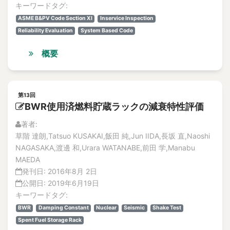
Advanced Liquid Processing System (ALPS)
論文
キーワードタグ:
解説記事
advanced maintenance
ASME B&PV Code Section XI
Inservice Inspection
No.3
advanced non-light-water reactors
Reliability Evaluation
System Based Code
論文
Advanced PWR
解説記事
概要
advancement of the monitoring technology
No.4
論文
adverse event
解説記事
AE
第13回
Vol.13
AE analysis
BWR使用済燃料貯蔵ラックの減衰特性評価
No.1
AE sensor
論文
著者:
AEM
解説記事
草階 達朗,Tatsuo KUSAKAI,飯田 純,Jun IIDA,長坂 直,Naoshi
No.2
aerosol
NAGASAKA,渡邊 和,Urara WATANABE,前田 学,Manabu
論文
Aerosol
MAEDA
解説記事
発刊日:
2016年8月 2日
AESJ
No.3
公開日:
2019年6月19日
Aged Degradation
論文
キーワードタグ:
aged deterioration
解説記事
BWR
Damping Constant
Nuclear
Seismic
Shake Test
No.4
Aged Deterioration
Spent Fuel Storage Rack
論文