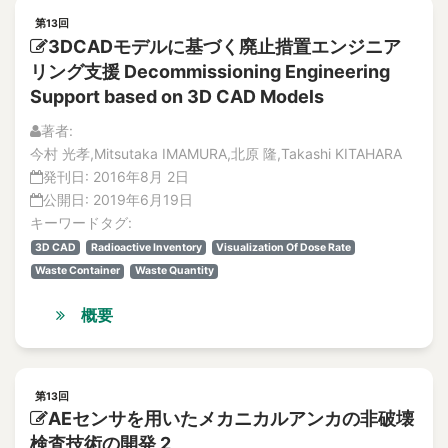
Vol.19
accelerated life testing
No.4
第13回
Accelerated-Aging Test
3DCADモデルに基づく廃止措置エンジニア
論文
Acceleration
リング支援 Decommissioning Engineering
解説記事
Acceleration of irradiation embrittlement
特集記事
Support based on 3D CAD Models
Acceleration sensor
No.3
著者:
論文
Accept Risks in Natural Disaster
今村 光孝,Mitsutaka IMAMURA,北原 隆,Takashi KITAHARA
解説記事
Acceptable Crack
発刊日:
2016年8月 2日
特集記事
Acceptance criteria
公開日:
2019年6月19日
No.2
キーワードタグ:
accessibility
特集記事
3D CAD
Radioactive Inventory
Visualization Of Dose Rate
accident
解説記事
Waste Container
Waste Quantity
論文
Accident
No.1
accident compensation
概要
特集記事
Accident in Maintenance
解説記事
Accident Management
論文
Vol.18
accident management
第13回
No.4
AEセンサを用いたメカニカルアンカの非破壊
accident response
特集記事
検査技術の開発 2