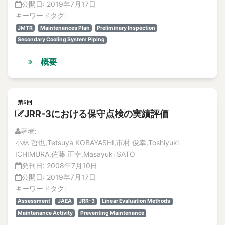
Activity
公開日:
2019年7月17日
解説記事
キーワードタグ:
Activity release
Vol.15
JMTR
Maintenances Plan
Preliminary Inspection
actual application E-mail
No.1
Secondary Cooling System Piping
論文
adachitoshiba
解説記事
Adaptive Algorithm
概要
No.2
ADC
論文
adhesion anchor
解説記事
adhesive anchor bolt
No.3
第5回
論文
JRR-3における保守点検の実績評価
Adhesive glue
解説記事
Adjustment meeting
著者:
No.4
administrative litigation
小林 哲也,Tetsuya KOBAYASHI,市村 俊幸,Toshiyuki
論文
ICHIMURA,佐藤 正幸,Masayuki SATO
Adsorbent
解説記事
発刊日:
2008年7月10日
Vol.14
Advanced ceramics
公開日:
2019年7月17日
No.1
Advanced condition monitoring
キーワードタグ:
論文
Advanced fast breeder reactor
Assessment
JAEA
JRR-3
Linear Evaluation Methods
解説記事
Advanced Liquid Processing System
Maintenance Activity
Preventing Maintenance
No.2