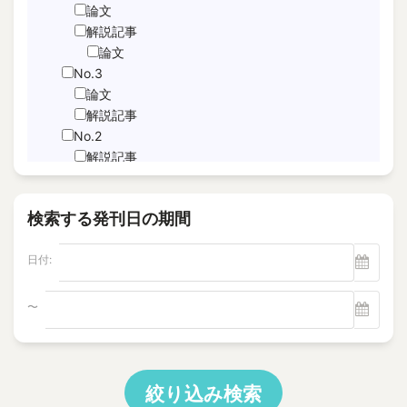
JNFL
論文
performance indicator
解説記事
論文
PICo
No.3
Sabotage Detection
論文
Screening
解説記事
Time-Series Data Analysis
No.2
サブドレン
解説記事
特集記事
パルスエコー法、電磁共鳴法
論文
ヘルスモニタリング
検索する発刊日の期間
No.1
モニタリング
論文
塩分除去
日付:
解説記事
逆浸透膜
Vol.22
No.4
〜
電磁超音波探触子
解説記事
"Foaming Prediction AI System
No.3
"Human = experienced engineer?
解説記事
10 CFR Part 54
特集記事
絞り込み検索