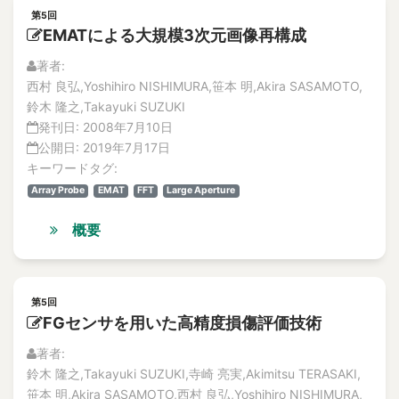
accident sequences
解説記事
第5回
Accidents
論文
EMATによる大規模3次元画像再構成
accountability
No.3
著者:
特集記事
accumulation
西村 良弘,Yoshihiro NISHIMURA,笹本 明,Akira SASAMOTO,
解説記事
accuracy
鈴木 隆之,Takayuki SUZUKI
論文
Accuracy
発刊日:
2008年7月10日
No.2
公開日:
2019年7月17日
ACE test
特集記事
キーワードタグ:
論文
ACM-sensor
Array Probe
EMAT
FFT
Large Aperture
解説記事
Acoustic diagnosis
No.1
Acoustic Emission
概要
特集記事
Acoustic emission
論文
acoustic emission
解説記事
Vol.17
Acoustic Emission (AE)
第5回
No.1
FGセンサを用いた高精度損傷評価技術
Acoustic Emission Sensor
論文
acoustic emission sensor
著者:
解説記事
鈴木 隆之,Takayuki SUZUKI,寺崎 亮実,Akimitsu TERASAKI,
Acoustic Emission(AE)
No.2
笹本 明,Akira SASAMOTO,西村 良弘,Yoshihiro NISHIMURA,