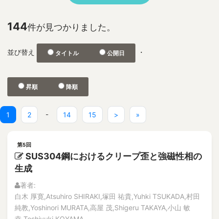
No.2
1F
特集記事
2D and 3D Phased Array UT
解説記事
144
件が見つかりました。
3-D depth acquisition
No.1
304SS 316LSS Austenitic Steel
No.2
並び替え
・
タイトル
公開日
360-degree camera
論文
解説記事
3D CAD
Vol.21
3D nonlinear FEM
昇順
降順
No.4
3D photographic measurement
解説記事
3D reconstruction
論文
(current)
-
1
2
14
15
>
»
No.3
3D shape test object
論文
3DAP
第5回
解説記事
a burnt trace
SUS304鋼におけるクリープ歪と強磁性相の
No.2
a concrete wall
生成
論文
A through hole for passing piping
解説記事
著者:
特集記事
A-FNS
白木 厚寛,Atsuhiro SHIRAKI,塚田 祐貴,Yuhki TSUKADA,村田
No.1
Abnormal Behavior of Plant Parameters
純教,Yoshinori MURATA,高屋 茂,Shigeru TAKAYA,小山 敏
論文
幸,Toshiyuki KOYAMA