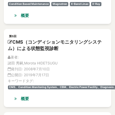
Vol.19
accelerated life testing
Condition Based Maintenance
Magnetron
X-Band Linac
X-Ray
No.4
Accelerated-Aging Test
論文
概要
Acceleration
解説記事
Acceleration of irradiation embrittlement
特集記事
Acceleration sensor
No.3
論文
Accept Risks in Natural Disaster
第5回
CMS（コンディションモニタリングシステ
解説記事
Acceptable Crack
特集記事
ム）による状態監視診断
Acceptance criteria
No.2
著者:
accessibility
特集記事
諸田 秀嗣,Morota HIDETSUGU
accident
解説記事
発刊日:
2008年7月10日
論文
Accident
公開日:
2019年7月17日
No.1
accident compensation
キーワードタグ:
特集記事
Accident in Maintenance
CMS、Condition Monitoring System、CBM、Electric Power Facility、Diagnosis
解説記事
Accident Management
論文
概要
Vol.18
accident management
No.4
accident response
特集記事