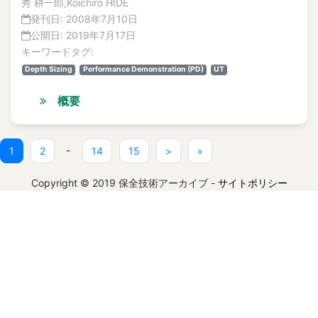
aging degradation
秀 耕一郎,Koichiro HIDE
論文
発刊日:
2008年7月10日
解説記事
Aging Degradation Evaluation Technology
公開日:
2019年7月17日
No.3
Aging degradation Mechanism
キーワードタグ:
論文
aging degradations
解説記事
Depth Sizing
Performance Demonstration (PD)
UT
Aging evaluation
No.4
概要
aging hardening
論文
解説記事
Aging Management
Vol.10
aging management
(current)
No.1
-
1
2
14
15
>
»
Aging management
論文
Aging Management and System Safety
Copyright © 2019 保全技術アーカイブ -
解説記事
サイトポリシー
No.2
Aging management technical evaluation
論文
Aging phenomena
解説記事
AgR
No.3
Agree
論文
AgX
解説記事
No.4
AHP
論文