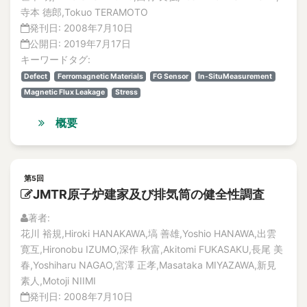
Acoustic method
論文
寺本 徳郎,Tokuo TERAMOTO
解説記事
Acoustic monitoring
発刊日:
2008年7月10日
No.3
acoustic resonance
公開日:
2019年7月17日
論文
キーワードタグ:
acoustic sensor
解説記事
Defect
Ferromagnetic Materials
FG Sensor
In-SituMeasurement
Acoustic source localization
No.4
Magnetic Flux Leakage
Stress
論文
Acoustoelastic effect
解説記事
Action Plan for Safety improvement
概要
Vol.16
Action Recognition
No.1
activated carbon
論文
Activated sludge
解説記事
第5回
No.2
JMTR原子炉建家及び排気筒の健全性調査
activation energy
論文
Active fault
著者:
解説記事
active faults
花川 裕規,Hiroki HANAKAWA,塙 善雄,Yoshio HANAWA,出雲
No.3
寛互,Hironobu IZUMO,深作 秋富,Akitomi FUKASAKU,長尾 美
Active Heating
論文
春,Yoshiharu NAGAO,宮澤 正孝,Masataka MIYAZAWA,新見
解説記事
active neutron
素人,Motoji NIIMI
No.4
Active Searching for contradictory evidence
発刊日:
2008年7月10日
論文