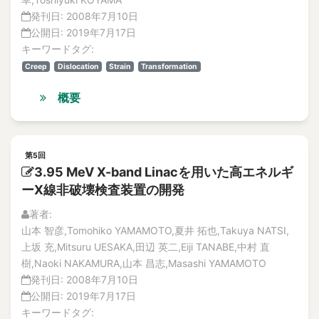
Abnormal heat
特集記事
発刊日:
2008年7月10日
Abnormal phenomena
解説記事
公開日:
2019年7月17日
abnormal situation
Vol.20
キーワードタグ:
No. 4
Abnormal situation
Creep
Dislocation
Strain
Transformation
論文
abnormal sounds
解説記事
概要
Abnormality diagnosis
特集記事
above the ceiling
No. 3
論文
Absolute Risk Achievement Worth
解説記事
第5回
ABWR
3.95 MeV X-band Linacを用いた高エネルギ
特集記事
ac
ーX線非破壊検査装置の開発
No. 2
ac excitation
論文
著者:
AC Magnetization Method
解説記事
山本 智彦,Tomohiko YAMAMOTO,夏井 拓也,Takuya NATSI,
特集記事
AC magnetization method
上坂 充,Mitsuru UESAKA,田辺 英二,Eiji TANABE,中村 直
No.1
AC/DC motors
樹,Naoki NAKAMURA,山本 昌志,Masashi YAMAMOTO
論文
発刊日:
2008年7月10日
academic-industry partnership
解説記事
公開日:
2019年7月17日
accelerated life test
特集記事
キーワードタグ: