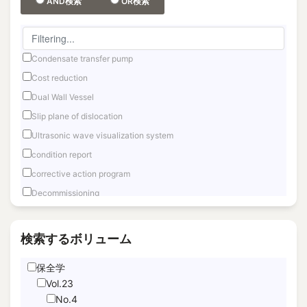
AND検索
OR検索
Condensate transfer pump
Cost reduction
Dual Wall Vessel
Slip plane of dislocation
Ultrasonic wave visualization system
condition report
corrective action program
Decommissioning
Fast reactor
Fuel Debris Retrieval
検索するボリューム
Fukushima Daiichi
保全学
Hand Motion TracNing
Vol.23
immediate unfettered access
No.4