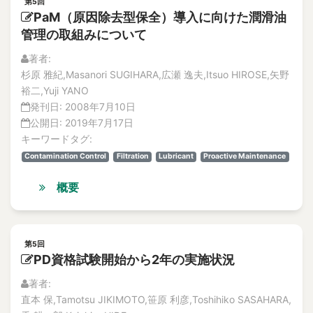
Aged facilities
第5回
解説記事
PaM（原因除去型保全）導入に向けた潤滑油
Aged Welded Joint
Vol.12
管理の取組みについて
Ageing
No.1
著者:
論文
Ageing degradation
杉原 雅紀,Masanori SUGIHARA,広瀬 逸夫,Itsuo HIROSE,矢野
解説記事
ageing management
裕二,Yuji YANO
No.2
Ageing management
発刊日:
2008年7月10日
論文
Ageing Management
公開日:
2019年7月17日
解説記事
Ageing management technical evaluation (AMTE)
キーワードタグ:
No.3
論文
Contamination Control
Filtration
Lubricant
Proactive Maintenance
Ageing phenomena
解説記事
ageing phenomena
概要
No.4
Aggregate
論文
aggregate minerals
解説記事
Vol.11
aging
第5回
No.1
Aging
PD資格試験開始から2年の実施状況
論文
Aging concrete
著者:
解説記事
Aging Degradation
直本 保,Tamotsu JIKIMOTO,笹原 利彦,Toshihiko SASAHARA,
No.2