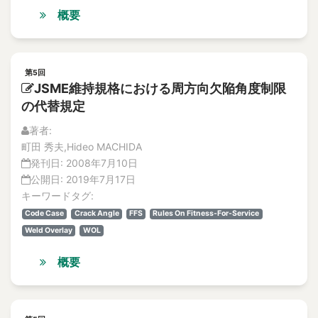
Advanced Liquid Processing System (ALPS)
論文
概要
解説記事
advanced maintenance
No.3
advanced non-light-water reactors
論文
Advanced PWR
解説記事
第5回
advancement of the monitoring technology
No.4
JSME維持規格における周方向欠陥角度制限
論文
adverse event
の代替規定
解説記事
AE
著者:
Vol.13
AE analysis
町田 秀夫,Hideo MACHIDA
No.1
AE sensor
発刊日:
2008年7月10日
論文
公開日:
2019年7月17日
AEM
解説記事
キーワードタグ:
No.2
aerosol
論文
Code Case
Crack Angle
FFS
Rules On Fitness-For-Service
Aerosol
解説記事
Weld Overlay
WOL
AESJ
No.3
概要
Aged Degradation
論文
aged deterioration
解説記事
No.4
Aged Deterioration
論文