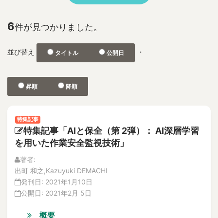
No.2
1F
特集記事
2D and 3D Phased Array UT
解説記事
6
件が見つかりました。
3-D depth acquisition
No.1
304SS 316LSS Austenitic Steel
No.2
並び替え
・
タイトル
公開日
360-degree camera
論文
解説記事
3D CAD
Vol.21
3D nonlinear FEM
昇順
降順
No.4
3D photographic measurement
解説記事
3D reconstruction
論文
特集記事
No.3
3D shape test object
特集記事「AIと保全（第 2弾）： AI深層学習
論文
3DAP
を用いた作業安全監視技術」
解説記事
a burnt trace
No.2
著者:
a concrete wall
論文
出町 和之,Kazuyuki DEMACHI
A through hole for passing piping
解説記事
発刊日:
2021年1月10日
特集記事
A-FNS
公開日:
2021年2月 5日
No.1
Abnormal Behavior of Plant Parameters
論文
概要