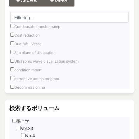
AND検索
OR検索
Condensate transfer pump
Cost reduction
Dual Wall Vessel
Slip plane of dislocation
Ultrasonic wave visualization system
condition report
corrective action program
Decommissioning
Fast reactor
Fuel Debris Retrieval
検索するボリューム
Fukushima Daiichi
保全学
Hand Motion TracNing
Vol.23
immediate unfettered access
No.4