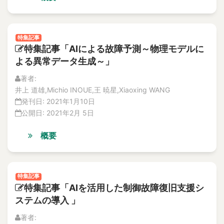
Abnormal heat
特集記事
Abnormal phenomena
解説記事
abnormal situation
Vol.20
特集記事
No. 4
Abnormal situation
特集記事「AIによる故障予測～物理モデルに
論文
abnormal sounds
よる異常データ生成～」
解説記事
Abnormality diagnosis
特集記事
著者:
above the ceiling
No. 3
井上 道雄,Michio INOUE,王 暁星,Xiaoxing WANG
論文
Absolute Risk Achievement Worth
発刊日:
2021年1月10日
解説記事
公開日:
2021年2月 5日
ABWR
特集記事
ac
No. 2
概要
ac excitation
論文
AC Magnetization Method
解説記事
特集記事
AC magnetization method
特集記事
No.1
AC/DC motors
特集記事「AIを活用した制御故障復旧支援シ
論文
academic-industry partnership
ステムの導入 」
解説記事
accelerated life test
特集記事
著者: