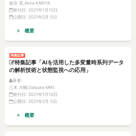
Vol.19
accelerated life testing
仮谷 晃,Akira KARIYA
No.4
Accelerated-Aging Test
発刊日:
2021年1月10日
論文
公開日:
2021年2月 5日
Acceleration
解説記事
Acceleration of irradiation embrittlement
特集記事
概要
Acceleration sensor
No.3
論文
Accept Risks in Natural Disaster
解説記事
Acceptable Crack
特集記事
特集記事
Acceptance criteria
特集記事「AIを活用した多変量時系列データ
No.2
accessibility
の解析技術と状態監視への応用」
特集記事
accident
解説記事
著者:
論文
Accident
三木 大輔,Daisuke MIKI
No.1
発刊日:
2021年1月10日
accident compensation
特集記事
公開日:
2021年2月 5日
Accident in Maintenance
解説記事
Accident Management
論文
概要
Vol.18
accident management
No.4
accident response
特集記事