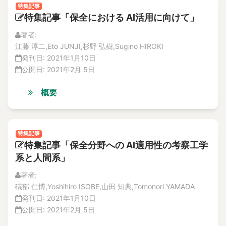
accident sequences
解説記事
特集記事
Accidents
特集記事「保全における AI活用に向けて」
論文
accountability
No.3
著者:
特集記事
accumulation
江藤 淳二,Eto JUNJI,杉野 弘樹,Sugino HIROKI
解説記事
accuracy
発刊日:
2021年1月10日
論文
公開日:
2021年2月 5日
Accuracy
No.2
ACE test
特集記事
概要
論文
ACM-sensor
解説記事
Acoustic diagnosis
No.1
Acoustic Emission
特集記事
特集記事
Acoustic emission
特集記事「保全分野への AI適用性の考察工学
論文
系と人間系」
acoustic emission
解説記事
Vol.17
Acoustic Emission (AE)
著者:
No.1
Acoustic Emission Sensor
礒部 仁博,Yoshihiro ISOBE,山田 知典,Tomonori YAMADA
論文
発刊日:
2021年1月10日
acoustic emission sensor
解説記事
公開日:
2021年2月 5日
Acoustic Emission(AE)
No.2