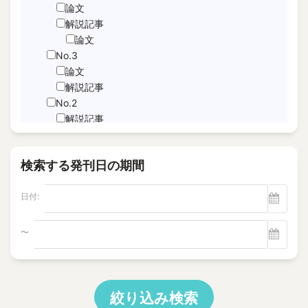
JNFL
論文
performance indicator
解説記事
論文
PICo
No.3
Sabotage Detection
論文
Screening
解説記事
Time-Series Data Analysis
No.2
サブドレン
解説記事
特集記事
パルスエコー法、電磁共鳴法
論文
ヘルスモニタリング
検索する発刊日の期間
No.1
モニタリング
論文
塩分除去
日付:
解説記事
逆浸透膜
Vol.22
No.4
〜
電磁超音波探触子
解説記事
"Foaming Prediction AI System
No.3
"Human = experienced engineer?
解説記事
10 CFR Part 54
特集記事
絞り込み検索