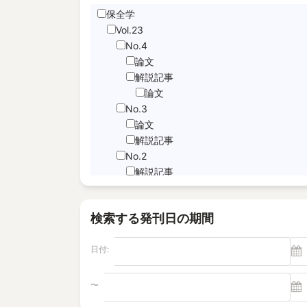
保全学
Hand Motion TracNing
Vol.23
immediate unfettered access
No.4
JNFL
論文
performance indicator
解説記事
論文
PICo
No.3
Sabotage Detection
論文
Screening
解説記事
Time-Series Data Analysis
No.2
サブドレン
解説記事
特集記事
パルスエコー法、電磁共鳴法
論文
ヘルスモニタリング
検索する発刊日の期間
No.1
モニタリング
論文
塩分除去
日付:
解説記事
逆浸透膜
Vol.22
No.4
〜
電磁超音波探触子
解説記事
"Foaming Prediction AI System