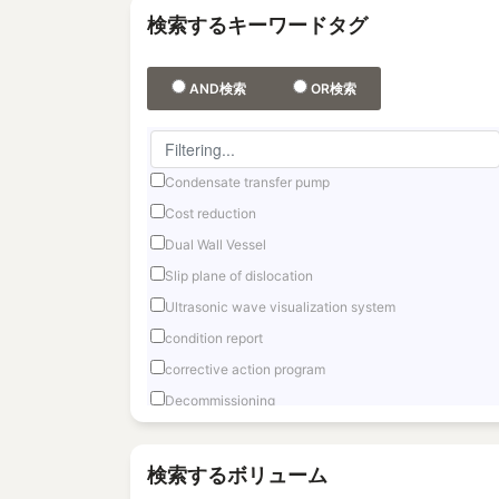
検索するキーワードタグ
AND検索
OR検索
Condensate transfer pump
Cost reduction
Dual Wall Vessel
Slip plane of dislocation
Ultrasonic wave visualization system
condition report
corrective action program
Decommissioning
Fast reactor
Fuel Debris Retrieval
検索するボリューム
Fukushima Daiichi