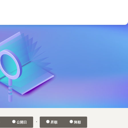
・
ル
公開日
昇順
降順