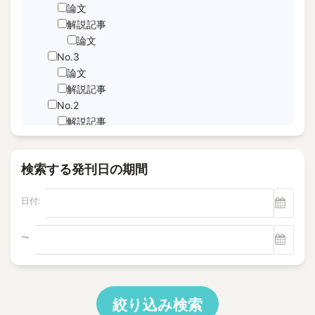
JNFL
論文
performance indicator
解説記事
論文
PICo
No.3
Sabotage Detection
論文
Screening
解説記事
Time-Series Data Analysis
No.2
サブドレン
解説記事
特集記事
パルスエコー法、電磁共鳴法
論文
ヘルスモニタリング
検索する発刊日の期間
No.1
モニタリング
論文
塩分除去
日付:
解説記事
逆浸透膜
Vol.22
No.4
〜
電磁超音波探触子
解説記事
"Foaming Prediction AI System
No.3
"Human = experienced engineer?
解説記事
10 CFR Part 54
特集記事
絞り込み検索