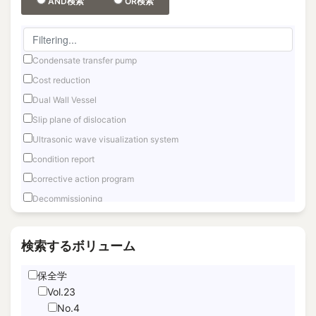
AND検索
OR検索
Condensate transfer pump
Cost reduction
Dual Wall Vessel
Slip plane of dislocation
Ultrasonic wave visualization system
condition report
corrective action program
Decommissioning
Fast reactor
Fuel Debris Retrieval
検索するボリューム
Fukushima Daiichi
保全学
Hand Motion TracNing
Vol.23
immediate unfettered access
No.4