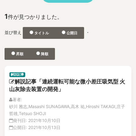
No.2
1F
特集記事
2D and 3D Phased Array UT
解説記事
1
件が見つかりました。
3-D depth acquisition
No.1
304SS 316LSS Austenitic Steel
No.2
並び替え
・
タイトル
公開日
360-degree camera
論文
解説記事
3D CAD
Vol.21
3D nonlinear FEM
昇順
降順
No.4
3D photographic measurement
解説記事
3D reconstruction
論文
解説記事
No.3
3D shape test object
解説記事「連続運転可能な微小差圧吸気型 火
論文
3DAP
山灰除去装置の開発」
解説記事
a burnt trace
No.2
著者:
a concrete wall
論文
砂川 雅志,Masashi SUNAGAWA,高木 祐,Hiroshi TAKAGI,庄子
A through hole for passing piping
解説記事
哲雄,Tetsuo SHOJI
特集記事
A-FNS
発刊日:
2021年10月10日
No.1
公開日:
2021年10月13日
Abnormal Behavior of Plant Parameters
論文