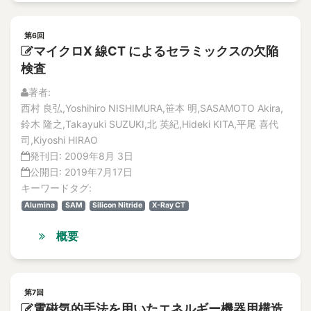
第6回
マイクロX 線CT によるセラミックスの欠陥
検査
著者:
西村 良弘,Yoshihiro NISHIMURA,笹本 明,SASAMOTO Akira,
鈴木 隆之,Takayuki SUZUKI,北 英紀,Hideki KITA,平尾 喜代
司,Kiyoshi HIRAO
発刊日:
2009年8月 3日
公開日:
2019年7月17日
キーワードタグ:
Alumina
SAM
Silicon Nitride
X-Ray CT
概要
第7回
電磁気的手法を用いたエネルギー機器用構造