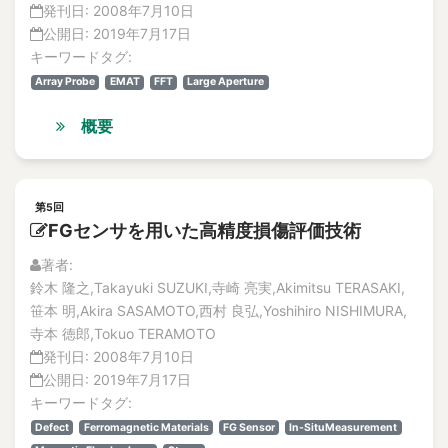
発刊日:
2008年7月10日
公開日:
2019年7月17日
キーワードタグ:
Array Probe
EMAT
FFT
Large Aperture
概要
第5回
FGセンサを用いた高精度損傷評価技術
著者:
鈴木 隆之,Takayuki SUZUKI,寺崎 亮実,Akimitsu TERASAKI,
笹本 明,Akira SASAMOTO,西村 良弘,Yoshihiro NISHIMURA,
寺本 徳郎,Tokuo TERAMOTO
発刊日:
2008年7月10日
公開日:
2019年7月17日
キーワードタグ:
Defect
Ferromagnetic Materials
FG Sensor
In-SituMeasurement