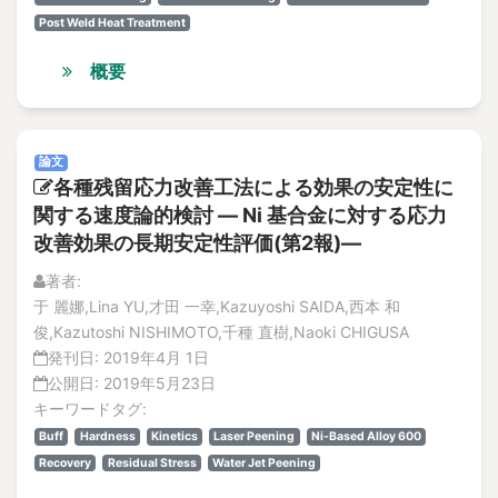
Post Weld Heat Treatment
概要
論文
各種残留応力改善工法による効果の安定性に
関する速度論的検討 ― Ni 基合金に対する応力
改善効果の長期安定性評価(第2報)―
著者:
于 麗娜,Lina YU,才田 一幸,Kazuyoshi SAIDA,西本 和
俊,Kazutoshi NISHIMOTO,千種 直樹,Naoki CHIGUSA
発刊日:
2019年4月 1日
公開日:
2019年5月23日
キーワードタグ:
Buff
Hardness
Kinetics
Laser Peening
Ni-Based Alloy 600
Recovery
Residual Stress
Water Jet Peening