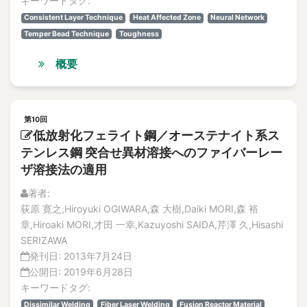
キーワードタグ:
Consistent Layer Technique
Heat Affected Zone
Neural Network
Temper Bead Technique
Toughness
概要
第10回
低放射化フェライト鋼／オーステナイト系ス
テンレス鋼 突合せ異材溶接へのファイバーレー
ザ溶接法の適用
著者:
荻原 寛之,Hiroyuki OGIWARA,森 大樹,Daiki MORI,森 裕
章,Hiroaki MORI,才田 一幸,Kazuyoshi SAIDA,芹澤 久,Hisashi
SERIZAWA
発刊日:
2013年7月24日
公開日:
2019年6月28日
キーワードタグ:
Dissimilar Welding
Fiber Laser Welding
Fusion Reactor Material