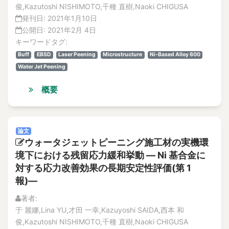
俊,Kazutoshi NISHIMOTO,千種 直樹,Naoki CHIGUSA
発刊日:
2021年1月10日
公開日:
2021年2月 4日
キーワードタグ:
Buff
EBSD
Laser Peening
Microstructure
Ni-Based Alloy 600
Water Jet Peening
概要
論文
ウォータジェットピーニング施工材の実機環
境下における残留応力緩和挙動 ― Ni 基合金に
対する応力改善効果の長期安定性評価(第 1
報)―
著者:
于 麗娜,Lina YU,才田 一幸,Kazuyoshi SAIDA,西本 和
俊,Kazutoshi NISHIMOTO,千種 直樹,Naoki CHIGUSA