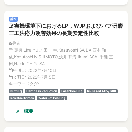
論文
実機環境下におけるLP，WJPおよびバフ研磨
三工法応力改善効果の長期安定性比較
著者:
于 麗娜,Lina YU,才田 一幸,Kazuyoshi SAIDA,西本 和
俊,Kazutoshi NISHIMOTO,浅井 郁海,Ikumi ASAI,千種 直
樹,Naoki CHIGUSA
発刊日:
2022年7月10日
公開日:
2022年7月 5日
キーワードタグ:
Buffing
Hardness Reduction
Laser Peening
Ni-Based Alloy 600
Residual Stress
Water Jet Peening
概要