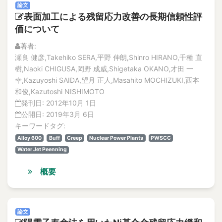
論文
表面加工による残留応力改善の長期信頼性評
価について
著者:
瀬良 健彦,Takehiko SERA,平野 伸朗,Shinro HIRANO,千種 直
樹,Naoki CHIGUSA,岡野 成威,Shigetaka OKANO,才田 一
幸,Kazuyoshi SAIDA,望月 正人,Masahito MOCHIZUKI,西本
和俊,Kazutoshi NISHIMOTO
発刊日:
2012年10月 1日
公開日:
2019年3月 6日
キーワードタグ:
Alloy 600
Buff
Creep
Nuclear Power Plants
PWSCC
Water Jet Peenning
概要
論文