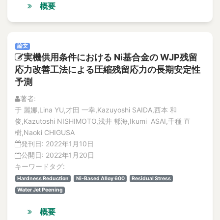
概要
論文
実機供用条件における Ni基合金の WJP残留
応力改善工法による圧縮残留応力の長期安定性
予測
著者:
于 麗娜,Lina YU,才田 一幸,Kazuyoshi SAIDA,西本 和
俊,Kazutoshi NISHIMOTO,浅井 郁海,Ikumi ASAI,千種 直
樹,Naoki CHIGUSA
発刊日:
2022年1月10日
公開日:
2022年1月20日
キーワードタグ:
Hardness Reduction
Ni-Based Alloy 600
Residual Stress
Water Jet Peening
概要