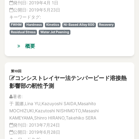
発刊日:
2019年4月 1日
公開日:
2019年5月23日
キーワードタグ:
FWHM
Hardness
Kinetics
Ni-Based Alloy 600
Recovery
Residual Stress
Water Jet Peening
概要
第10回
コンシストレイヤー法テンパービード溶接熱
影響部の靭性予測
著者:
于 麗娜,Lina YU,Kazuyoshi SAIDA,Masahito
MOCHIZUKI,Kazutoshi NISHIMOTO,Masashi
KAMEYAMA,Shinro HIRANO,Takehiko SERA
発刊日:
2013年7月24日
公開日:
2019年6月28日