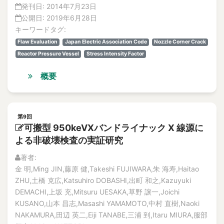
発刊日:
2014年7月23日
公開日:
2019年6月28日
キーワードタグ:
Flaw Evaluation
Japan Electric Association Code
Nozzle Corner Crack
Reactor Pressure Vessel
Stress Intensity Factor
概要
第9回
可搬型 950keVXバンドライナック X 線源に
よる非破壊検査の実証研究
著者:
金 明,Ming JIN,藤原 健,Takeshi FUJIWARA,朱 海寿,Haitao
ZHU,土橋 克広,Katsuhiro DOBASHI,出町 和之,Kazuyuki
DEMACHI,上坂 充,Mitsuru UESAKA,草野 譲一,Joichi
KUSANO,山本 昌志,Masashi YAMAMOTO,中村 直樹,Naoki
NAKAMURA,田辺 英二,Eiji TANABE,三浦 到,Itaru MIURA,服部