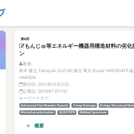
第8回
もんじゅ等エネルギー機器用構造材料の劣化
ン
著者:
鈴木 隆之,Takayuki SUZUKI,橋立 竜太,Ryuta HASHIDATE,砥
HARADA
発刊日:
2011年10月21日
公開日:
2019年7月17日
キーワードタグ:
Advanced Fast Breeder Reactor
Creep Damage
Energy Structural Mat
Microcharacterization
SUS316FR
Welded Specimen
概要