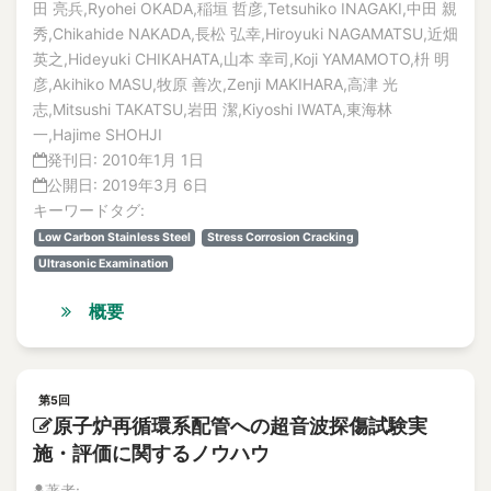
田 亮兵,Ryohei OKADA,稲垣 哲彦,Tetsuhiko INAGAKI,中田 親
秀,Chikahide NAKADA,長松 弘幸,Hiroyuki NAGAMATSU,近畑
英之,Hideyuki CHIKAHATA,山本 幸司,Koji YAMAMOTO,枡 明
彦,Akihiko MASU,牧原 善次,Zenji MAKIHARA,高津 光
志,Mitsushi TAKATSU,岩田 潔,Kiyoshi IWATA,東海林
一,Hajime SHOHJI
発刊日:
2010年1月 1日
公開日:
2019年3月 6日
キーワードタグ:
Low Carbon Stainless Steel
Stress Corrosion Cracking
Ultrasonic Examination
概要
第5回
原子炉再循環系配管への超音波探傷試験実
施・評価に関するノウハウ
著者: