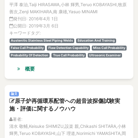
平澤 泰治,Taiji HIRASAWA,小林 輝男,Teruo KOBAYASHI,牧原
善次,Zenji MAKIHARA,南 康雄,Yasuo MINAMI
発刊日:
2016年4月 1日
公開日:
2019年3月 6日
キーワードタグ:
Austenitic Stainless Steel Piping Welds
Education And Training
False Call Probability
Flaw Detection Capability
Miss Call Probability
Probability Of Detection
True Call Probability
Ultrasonic Examiner
概要
論文
原子炉再循環系配管への超音波探傷試験実
施・評価に関するノウハウ
著者:
清水 敬輔,Keisuke SHIMIZU,設楽 親,Chikashi SHITARA,小林
輝男,Teruo KOBAYASHI,山下 理道,Norimichi YAMASHITA,岡