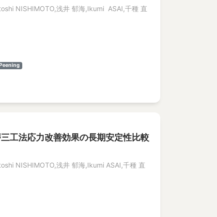
toshi NISHIMOTO,浅井 郁海,Ikumi ASAI,千種 直
 Peening
磨三工法応力改善効果の長期安定性比較
oshi NISHIMOTO,浅井 郁海,Ikumi ASAI,千種 直