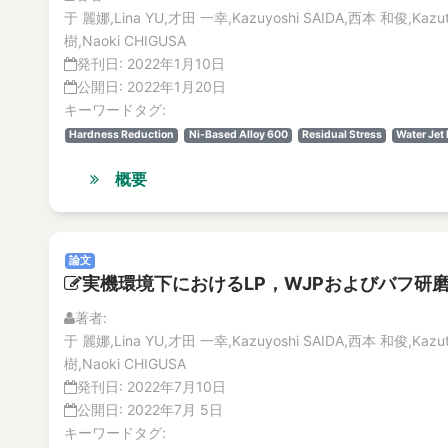
于 麗娜,Lina YU,才田 一幸,Kazuyoshi SAIDA,西本 和俊,Kazu
樹,Naoki CHIGUSA
発刊日:
2022年1月10日
公開日:
2022年1月20日
キーワードタグ:
Hardness Reduction
Ni-Based Alloy 600
Residual Stress
Water Jet
概要
論文
実機環境下におけるLP，WJPおよびバフ研
著者:
于 麗娜,Lina YU,才田 一幸,Kazuyoshi SAIDA,西本 和俊,Kazut
樹,Naoki CHIGUSA
発刊日:
2022年7月10日
公開日:
2022年7月 5日
キーワードタグ: