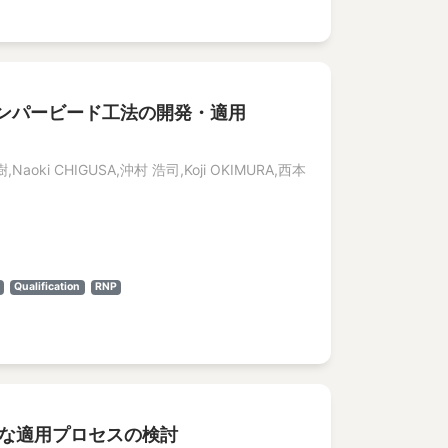
ンパービード工法の開発・適用
,Naoki CHIGUSA,沖村 浩司,Koji OKIMURA,西本
Qualification
RNP
速な適用プロセスの検討