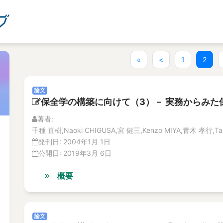
(curr
«
<
1
2
論文
保全学の構築に向けて（3）－ 実務からみた
著者:
千種 直樹,Naoki CHIGUSA,宮 健三,Kenzo MIYA,青木 孝行,Tak
発刊日:
2004年1月 1日
公開日:
2019年3月 6日
概要
論文