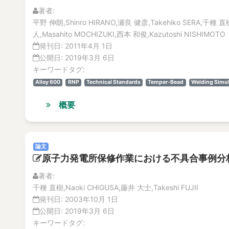
著者:
平野 伸朗,Shinro HIRANO,瀬良 健彦,Takehiko SERA,千種 直樹
人,Masahito MOCHIZUKI,西本 和俊,Kazutoshi NISHIMOTO
発刊日:
2011年4月 1日
公開日:
2019年3月 6日
キーワードタグ:
Alloy 600
RNP
Technical Standards
Temper-Bead
Welding Simul
概要
論文
原子力発電所保修作業における不具合事例分
著者:
千種 直樹,Naoki CHIGUSA,藤井 大士,Takeshi FUJII
発刊日:
2003年10月 1日
公開日:
2019年3月 6日
キーワードタグ: