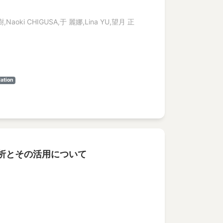
,Naoki CHIGUSA,于 麗娜,Lina YU,望月 正
ation
析とその活用について