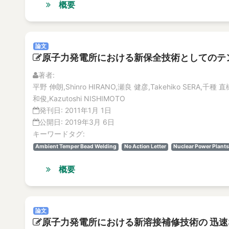
概要
論文
原子力発電所における新保全技術としてのテ
著者:
平野 伸朗,Shinro HIRANO,瀬良 健彦,Takehiko SERA,千種 直樹
和俊,Kazutoshi NISHIMOTO
発刊日:
2011年1月 1日
公開日:
2019年3月 6日
キーワードタグ:
Ambient Temper Bead Welding
No Action Letter
Nuclear Power Plants
概要
論文
原子力発電所における新溶接補修技術の 迅