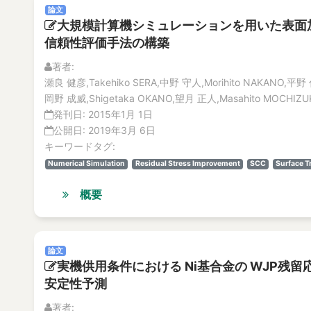
論文
大規模計算機シミュレーションを用いた表面
信頼性評価手法の構築
著者:
瀬良 健彦,Takehiko SERA,中野 守人,Morihito NAKANO,平野 
岡野 成威,Shigetaka OKANO,望月 正人,Masahito MOCHIZU
発刊日:
2015年1月 1日
公開日:
2019年3月 6日
キーワードタグ:
Numerical Simulation
Residual Stress Improvement
SCC
Surface T
概要
論文
実機供用条件における Ni基合金の WJP残
安定性予測
著者: