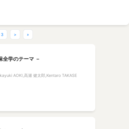
ent)
3
>
»
保全学のテーマ －
ayuki AOKI,高瀬 健太郎,Kentaro TAKASE