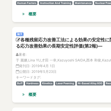
Human Factors
Instruction And Training
Maintenance
Nuclear Pow
概要
論文
各種残留応力改善工法による効果の安定性に関す
る応力改善効果の長期安定性評価(第2報)―
著者:
于 麗娜,Lina YU,才田 一幸,Kazuyoshi SAIDA,西本 和俊,Kazu
発刊日:
2019年4月 1日
公開日:
2019年5月23日
キーワードタグ:
Buff
Hardness
Kinetics
Laser Peening
Ni-Based Alloy 600
Rec
概要