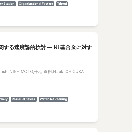
er Station
Organizational Factors
Tripod
る速度論的検討 ― Ni 基合金に対す
toshi NISHIMOTO,千種 直樹,Naoki CHIGUSA
overy
Residual Stress
Water Jet Peening