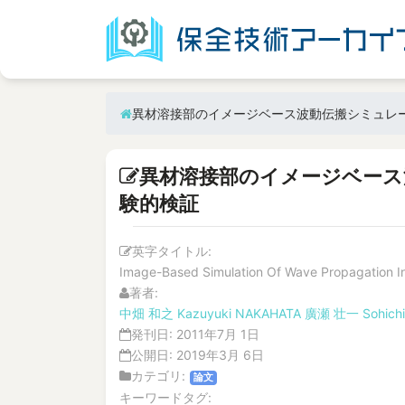
異材溶接部のイメージベース波動伝搬シミュレー
異材溶接部のイメージベース
験的検証
英字タイトル:
Image-Based Simulation Of Wave Propagation In D
著者:
中畑 和之
Kazuyuki NAKAHATA
廣瀬 壮一
Sohich
発刊日:
2011年7月 1日
公開日:
2019年3月 6日
カテゴリ:
論文
キーワードタグ: