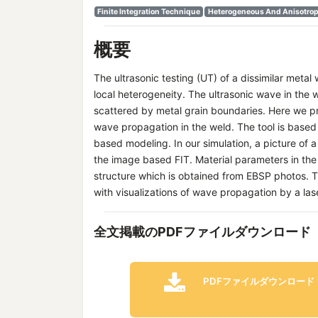
Finite Integration Technique
Heterogeneous And Anisotropi
概要
The ultrasonic testing (UT) of a dissimilar metal 
local heterogeneity. The ultrasonic wave in the 
scattered by metal grain boundaries. Here we pr
wave propagation in the weld. The tool is based 
based modeling. In our simulation, a picture of
the image based FIT. Material parameters in the
structure which is obtained from EBSP photos. T
with visualizations of wave propagation by a la
全文掲載のPDFファイルダウンロード
PDFファイルダウンロード