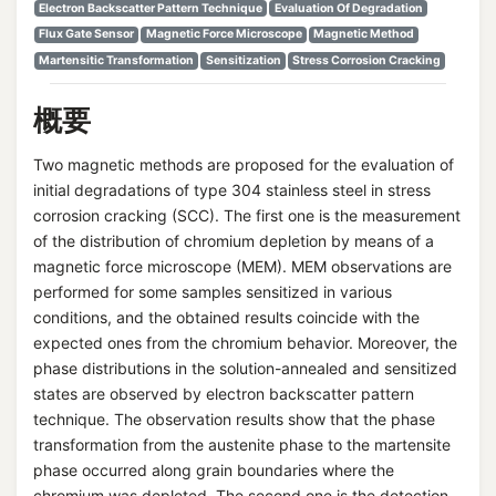
Electron Backscatter Pattern Technique
Evaluation Of Degradation
Flux Gate Sensor
Magnetic Force Microscope
Magnetic Method
Martensitic Transformation
Sensitization
Stress Corrosion Cracking
概要
Two magnetic methods are proposed for the evaluation of
initial degradations of type 304 stainless steel in stress
corrosion cracking (SCC). The first one is the measurement
of the distribution of chromium depletion by means of a
magnetic force microscope (MEM). MEM observations are
performed for some samples sensitized in various
conditions, and the obtained results coincide with the
expected ones from the chromium behavior. Moreover, the
phase distributions in the solution-annealed and sensitized
states are observed by electron backscatter pattern
technique. The observation results show that the phase
transformation from the austenite phase to the martensite
phase occurred along grain boundaries where the
chromium was depleted. The second one is the detection