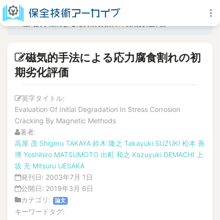
磁気的手法による応力腐食割れの初期劣化評価
磁気的手法による応力腐食割れの初
期劣化評価
英字タイトル:
Evaluation Of Initial Degradation In Stress Corrosion
Cracking By Magnetic Methods
著者:
高屋 茂
Shigeru TAKAYA
鈴木 隆之
Takayuki SUZUKI
松本 善
博
Yoshihiro MATSUMOTO
出町 和之
Kazuyuki DEMACHI
上
坂 充
Mitsuru UESAKA
発刊日:
2003年7月 1日
公開日:
2019年3月 6日
カテゴリ:
論文
キーワードタグ: