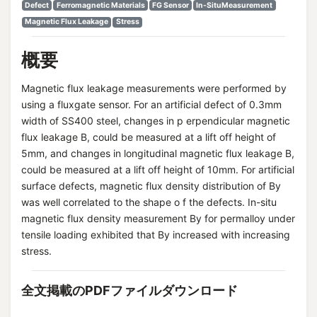
Defect
Ferromagnetic Materials
FG Sensor
In-SituMeasurement
Magnetic Flux Leakage
Stress
概要
Magnetic flux leakage measurements were performed by
using a fluxgate sensor. For an artificial defect of 0.3mm
width of SS400 steel, changes in p erpendicular magnetic
flux leakage B, could be measured at a lift off height of
5mm, and changes in longitudinal magnetic flux leakage B,
could be measured at a lift off height of 10mm. For artificial
surface defects, magnetic flux density distribution of By
was well correlated to the shape o f the defects. In-situ
magnetic flux density measurement By for permalloy under
tensile loading exhibited that By increased with increasing
stress.
全文掲載のPDFファイルダウンロード