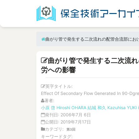
曲がり管で発生する二次流れの配管合流部にお
曲がり管で発生する二次流れ
労への影響
英字タイトル:
Effect Of Secondary Flow Generated In 90-Dgre
著者:
小原 啓
Hiroshi OHARA
結城 和久
Kazuhisa YUKI
発刊日:
2006年7月 6日
公開日:
2019年7月17日
カテゴリ:
第3回
キーワードタグ: