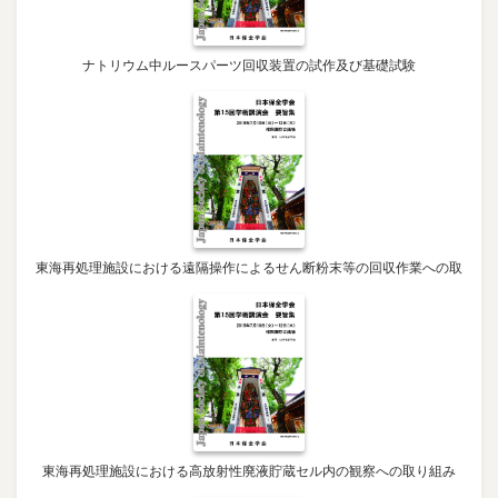
ナトリウム中ルースパーツ回収装置の試作及び基礎試験
東海再処理施設における遠隔操作によるせん断粉末等の回収作業への取
東海再処理施設における高放射性廃液貯蔵セル内の観察への取り組み