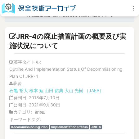
JRR-4の廃止措置計画の概要及び実施状況について
JRR-4の廃止措置計画の概要及び実
施状況について
英字タイトル:
Outline And Implementation Status Of Decommissioning
Plan Of JRR-4
著者:
石黒 裕大
根本 勉
山田 佑典
大山 光樹
（JAEA）
発刊日:
2018年7月10日
公開日:
2021年9月30日
カテゴリ:
第15回
キーワードタグ:
Decommissioning Plan
Implementation Status
JRR-4