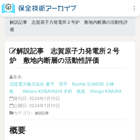
解説記事 志賀原子力発電所２号炉 敷地内断層の活動性評
価
解説記事 志賀原子力発電所２号
炉 敷地内断層の活動性評価
著者:
北陸電力株式会社 巢守 亮平 Ryohei SUMORI 小林
航 Wataru KOBAYASHI 木村 慎吾 Shingo KIMURA
発刊日:
2024年1月10日
公開日:
2024年1月10日
カテゴリ:
解説記事
概要