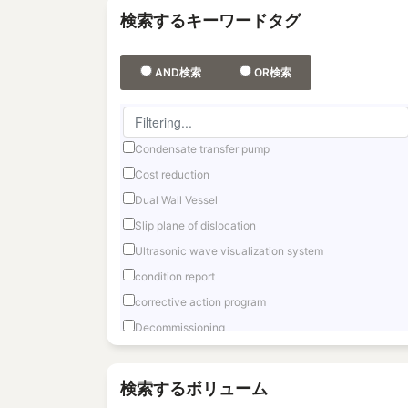
検索するキーワードタグ
AND検索
OR検索
Condensate transfer pump
Cost reduction
Dual Wall Vessel
Slip plane of dislocation
Ultrasonic wave visualization system
condition report
corrective action program
Decommissioning
Fast reactor
Fuel Debris Retrieval
検索するボリューム
Fukushima Daiichi