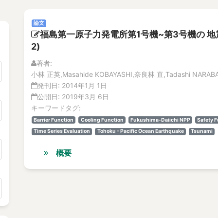
論文
福島第一原子力発電所第1号機~第3号機の 
2)
著者:
小林 正英,Masahide KOBAYASHI,奈良林 直,Tadashi NARABA
発刊日:
2014年1月 1日
公開日:
2019年3月 6日
キーワードタグ:
Barrier Function
Cooling Function
Fukushima-Daiichi NPP
Safety F
Time Series Evaluation
Tohoku - Pacific Ocean Earthquake
Tsunami
概要