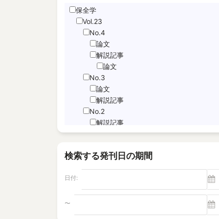
保全学
Hand Motion TracNing
Vol.23
immediate unfettered access
No.4
JNFL
論文
performance indicator
解説記事
論文
PICo
No.3
Sabotage Detection
論文
Screening
解説記事
Time-Series Data Analysis
No.2
サブドレン
解説記事
特集記事
パルスエコー法、電磁共鳴法
論文
ヘルスモニタリング
検索する発刊日の期間
No.1
モニタリング
論文
塩分除去
日付:
解説記事
逆浸透膜
Vol.22
No.4
〜
電磁超音波探触子
解説記事
"Foaming Prediction AI System