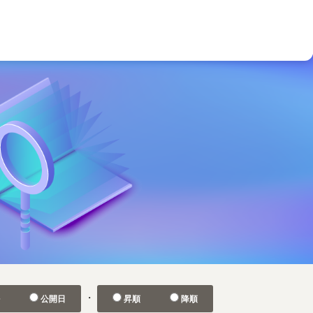
・
ル
公開日
昇順
降順