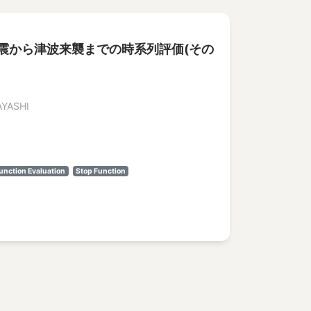
地震から津波来襲までの時系列評価(その
YASHI
unction Evaluation
Stop Function