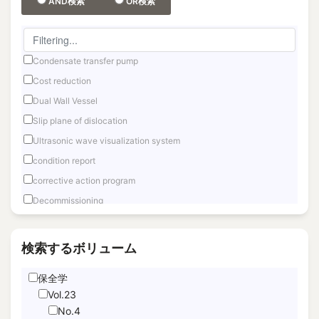
AND検索
OR検索
Condensate transfer pump
Cost reduction
Dual Wall Vessel
Slip plane of dislocation
Ultrasonic wave visualization system
condition report
corrective action program
Decommissioning
Fast reactor
Fuel Debris Retrieval
検索するボリューム
Fukushima Daiichi
保全学
Hand Motion TracNing
Vol.23
immediate unfettered access
No.4