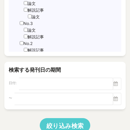
JNFL
論文
performance indicator
解説記事
論文
PICo
No.3
Sabotage Detection
論文
Screening
解説記事
Time-Series Data Analysis
No.2
サブドレン
解説記事
特集記事
パルスエコー法、電磁共鳴法
論文
ヘルスモニタリング
検索する発刊日の期間
No.1
モニタリング
論文
塩分除去
日付:
解説記事
逆浸透膜
Vol.22
No.4
〜
電磁超音波探触子
解説記事
"Foaming Prediction AI System
No.3
"Human = experienced engineer?
解説記事
10 CFR Part 54
特集記事
絞り込み検索