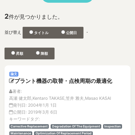
No.2
1F
特集記事
2D and 3D Phased Array UT
解説記事
2
件が見つかりました。
3-D depth acquisition
No.1
304SS 316LSS Austenitic Steel
No.2
並び替え
・
タイトル
公開日
360-degree camera
論文
解説記事
3D CAD
Vol.21
3D nonlinear FEM
昇順
降順
No.4
3D photographic measurement
解説記事
3D reconstruction
論文
論文
No.3
3D shape test object
プラント機器の取替・点検周期の最適化
論文
3DAP
解説記事
著者:
a burnt trace
No.2
高瀬 健太郎,Kentaro TAKASE,笠井 雅夫,Masao KASAI
a concrete wall
論文
発刊日:
2004年1月 1日
A through hole for passing piping
解説記事
公開日:
2019年3月 6日
特集記事
キーワードタグ:
A-FNS
No.1
Corrective Replacement
Degradation Of The Equipment
Inspection
Abnormal Behavior of Plant Parameters
論文
Maintenance
Optimization Of Replacement Period