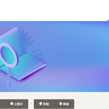
・
ル
公開日
昇順
降順