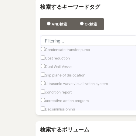
検索するキーワードタグ
AND検索
OR検索
Condensate transfer pump
Cost reduction
Dual Wall Vessel
Slip plane of dislocation
Ultrasonic wave visualization system
condition report
corrective action program
Decommissioning
Fast reactor
Fuel Debris Retrieval
検索するボリューム
Fukushima Daiichi