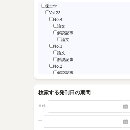
保全学
Hand Motion TracNing
Vol.23
immediate unfettered access
No.4
JNFL
論文
performance indicator
解説記事
論文
PICo
No.3
Sabotage Detection
論文
Screening
解説記事
Time-Series Data Analysis
No.2
サブドレン
解説記事
特集記事
パルスエコー法、電磁共鳴法
論文
ヘルスモニタリング
検索する発刊日の期間
No.1
モニタリング
論文
塩分除去
日付:
解説記事
逆浸透膜
Vol.22
No.4
〜
電磁超音波探触子
解説記事
"Foaming Prediction AI System