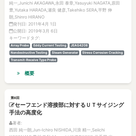
純一,Junichi AKAGAWA,永田 泰章,Yasuyuki NAGATA,原田
豊,Yutaka HARADA,瀬良 健彦,Takehiko SERA,平野 伸
朗,Shinro HIRANO
発刊日:
2011年4月 1日
公開日:
2019年3月 6日
キーワードタグ:
Array Probe
Eddy Current Testing
JEAG4208
Nondestructive Testing
Steam Generator
Stress Corrosion Cracking
Transmit-Receive Type Probe
概要
第6回
セーフエンド溶接部に対するＵＴサイジング
手法の高度化
著者:
西田 純一朗,Jun-Ichiro NISHIDA,川浪 精一,Seiichi