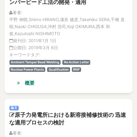
ンパービード工法の開発・適用
著者:
平野 伸朗,Shinro HIRANO,瀬良 健彦,Takehiko SERA,千種 直
樹,Naoki CHIGUSA,沖村 浩司,Koji OKIMURA,西本 和
俊,Kazutoshi NISHIMOTO
発刊日:
2011年1月 1日
公開日:
2019年3月 6日
キーワードタグ:
Ambient Temper Bead Welding
No Action Letter
Nuclear Power Plants
Qualification
RNP
概要
論文
原子力発電所における新溶接補修技術の 迅速
な適用プロセスの検討
著者: