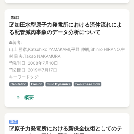
第5回
加圧水型原子力発電所における流体流れによ
る配管減肉事象のデータ分析について
著者:
山上 勝彦,Katsuhiko YAMAKAMI,平野 伸朗,Shinro HIRANO,中
村 隆夫,Takao NAKAMURA
発刊日:
2008年7月10日
公開日:
2019年7月17日
キーワードタグ:
Cabitation
Erosion
Fluid Dynamics
Two-Phase Flow
概要
論文
原子力発電所における新保全技術としてのテ