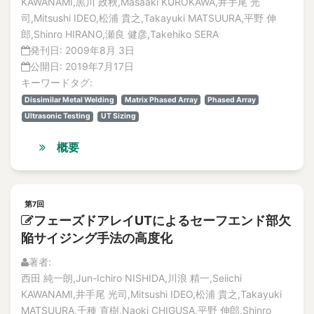
KAWANAMI,黒川 政秋,Masaaki KUROKAWA,井手尾 光
司,Mitsushi IDEO,松浦 貴之,Takayuki MATSUURA,平野 伸
郎,Shinro HIRANO,瀬良 健彦,Takehiko SERA
発刊日:
2009年8月 3日
公開日:
2019年7月17日
キーワードタグ:
Dissimilar Metal Welding
Matrix Phased Array
Phased Array
Ultrasonic Testing
UT Sizing
概要
第7回
フェーズドアレイUTによるセーフエンド部欠
陥サイジング手法の高度化
著者:
西田 純一朗,Jun-Ichiro NISHIDA,川浪 精一,Seiichi
KAWANAMI,井手尾 光司,Mitsushi IDEO,松浦 貴之,Takayuki
MATSUURA,千種 直樹,Naoki CHIGUSA,平野 伸郎,Shinro