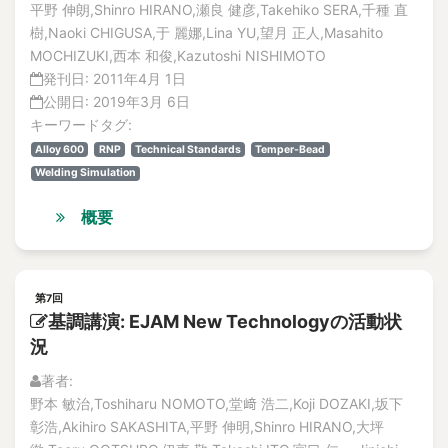
平野 伸朗,Shinro HIRANO,瀬良 健彦,Takehiko SERA,千種 直
樹,Naoki CHIGUSA,于 麗娜,Lina YU,望月 正人,Masahito
MOCHIZUKI,西本 和俊,Kazutoshi NISHIMOTO
発刊日:
2011年4月 1日
公開日:
2019年3月 6日
キーワードタグ:
Alloy 600
RNP
Technical Standards
Temper-Bead
Welding Simulation
概要
第7回
基調講演: EJAM New Technologyの活動状
況
著者:
野本 敏治,Toshiharu NOMOTO,堂﨑 浩二,Koji DOZAKI,坂下
彰浩,Akihiro SAKASHITA,平野 伸明,Shinro HIRANO,大坪