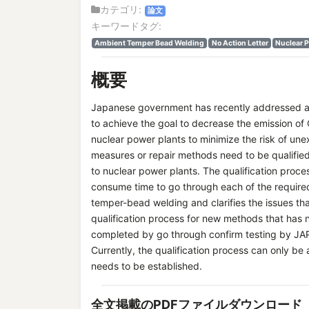
カテゴリ:
論文
キーワードタグ:
Ambient Temper Bead Welding
No Action Letter
Nuclear P
概要
Japanese government has recently addressed a p
to achieve the goal to decrease the emission o
nuclear power plants to minimize the risk of u
measures or repair methods need to be qualified 
to nuclear power plants. The qualification proc
consume time to go through each of the require
temper-bead welding and clarifies the issues th
qualification process for new methods that has 
completed by go through confirm testing by JAPE
Currently, the qualification process can only be 
needs to be established.
全文掲載のPDFファイルダウンロード