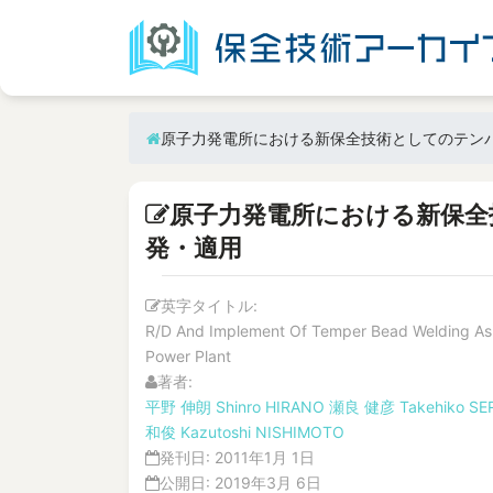
原子力発電所における新保全技術としてのテン
原子力発電所における新保全
発・適用
英字タイトル:
R/D And Implement Of Temper Bead Welding As
Power Plant
著者:
平野 伸朗
Shinro HIRANO
瀬良 健彦
Takehiko SE
和俊
Kazutoshi NISHIMOTO
発刊日:
2011年1月 1日
公開日:
2019年3月 6日