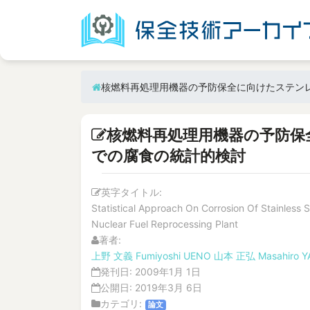
核燃料再処理用機器の予防保全に向けたステン
核燃料再処理用機器の予防保
での腐食の統計的検討
英字タイトル:
Statistical Approach On Corrosion Of Stainless S
Nuclear Fuel Reprocessing Plant
著者:
上野 文義
Fumiyoshi UENO
山本 正弘
Masahiro
発刊日:
2009年1月 1日
公開日:
2019年3月 6日
カテゴリ:
論文