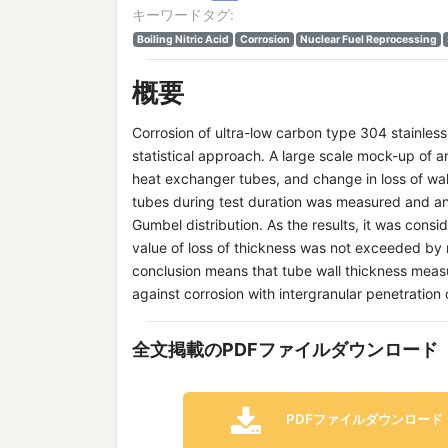
キーワードタグ:
Boiling Nitric Acid
Corrosion
Nuclear Fuel Reprocessing
概要
Corrosion of ultra-low carbon type 304 stainless 
statistical approach. A large scale mock-up of a
heat exchanger tubes, and change in loss of wal
tubes during test duration was measured and ana
Gumbel distribution. As the results, it was con
value of loss of thickness was not exceeded by 
conclusion means that tube wall thickness mea
against corrosion with intergranular penetration of
全文掲載のPDFファイルダウンロード
PDFファイルダウンロード