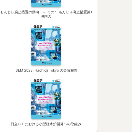
もんじゅ廃止措置の動向 ～ その１ もんじゅ廃止措置第1
段階の
ISEM 2023, Hachioji Tokyo の会議報告
日立ＧＥにおける小型軽水炉開発への取組み