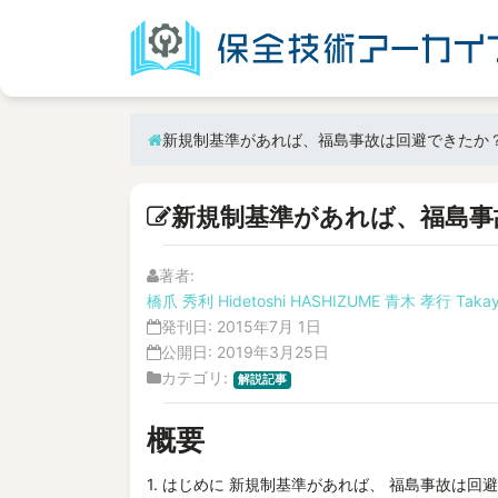
新規制基準があれば、福島事故は回避できたか
新規制基準があれば、福島事
著者:
橋爪 秀利
Hidetoshi HASHIZUME
青木 孝行
Takay
発刊日:
2015年7月 1日
公開日:
2019年3月25日
カテゴリ:
解説記事
概要
1. はじめに 新規制基準があれば、 福島事故は回避でき