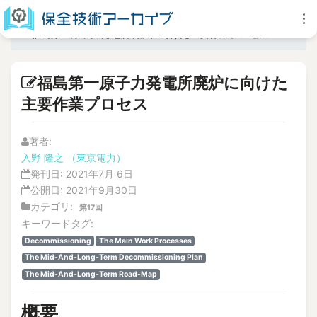
福島第一原子力発電所廃炉に向けた主要作業プロセス
福島第一原子力発電所廃炉に向けた
主要作業プロセス
著者:
入野 隆之
（東京電力）
発刊日:
2021年7月 6日
公開日:
2021年9月30日
カテゴリ:
第17回
キーワードタグ:
Decommissioning
The Main Work Processes
The Mid-And-Long-Term Decommissioning Plan
The Mid-And-Long-Term Road-Map
概要