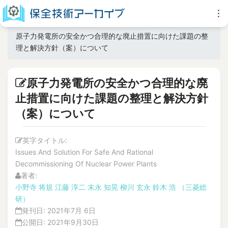
原子力発電所の安全かつ合理的な廃止措置に向けた課題の整
理と解決方針（案）について
原子力発電所の安全かつ合理的な廃
止措置に向けた課題の整理と解決方針
（案）について
英字タイトル:
Issues And Solution For Safe And Rational
Decommissioning Of Nuclear Power Plants
著者:
小野寺 将規
江藤 淳二
末永 知晃
柳川 玄永
鈴木 浩
（三菱総
研）
発刊日:
2021年7月 6日
公開日:
2021年9月30日