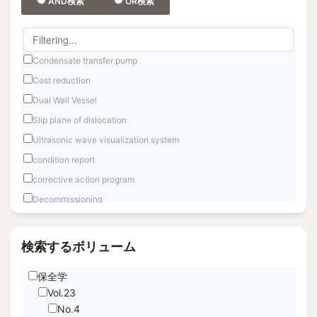
AND検索
OR検索
Condensate transfer pump
Cost reduction
Dual Wall Vessel
Slip plane of dislocation
Ultrasonic wave visualization system
condition report
corrective action program
Decommissioning
Fast reactor
Fuel Debris Retrieval
検索するボリューム
Fukushima Daiichi
保全学
Hand Motion TracNing
Vol.23
immediate unfettered access
No.4