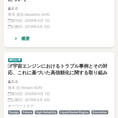
Vol.19
accelerated life testing
No.4
Accelerated-Aging Test
著者:
論文
青木 昌浩,Masahiro AOKI
Acceleration
解説記事
発刊日:
2006年4月 1日
Acceleration of irradiation embrittlement
特集記事
公開日:
2019年4月 4日
Acceleration sensor
No.3
論文
Accept Risks in Natural Disaster
概要
解説記事
Acceptable Crack
特集記事
Acceptance criteria
No.2
accessibility
解説記事
特集記事
宇宙エンジンにおけるトラブル事例とその対
accident
解説記事
応、これに基づいた高信頼化に関する取り組み
論文
Accident
No.1
著者:
accident compensation
特集記事
青木 宏,Hiroshi AOKI
Accident in Maintenance
解説記事
発刊日:
2006年4月 1日
Accident Management
論文
公開日:
2019年4月 4日
Vol.18
accident management
キーワードタグ:
No.4
accident response
Design
Failure
High Reliability
Liquid Rocket Engine
Simulation
特集記事