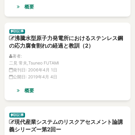
accident sequences
解説記事
概要
Accidents
論文
accountability
No.3
特集記事
accumulation
解説記事
解説記事
accuracy
沸騰水型原子力発電所におけるステンレス鋼
論文
Accuracy
の応力腐食割れの経過と教訓（2）
No.2
ACE test
特集記事
著者:
論文
ACM-sensor
二見 常夫,Tsuneo FUTAMI
解説記事
Acoustic diagnosis
発刊日:
2006年4月 1日
No.1
公開日:
Acoustic Emission
2019年4月 4日
特集記事
Acoustic emission
論文
概要
acoustic emission
解説記事
Vol.17
Acoustic Emission (AE)
No.1
Acoustic Emission Sensor
論文
解説記事
acoustic emission sensor
現代産業システムのリスクアセスメント論講
解説記事
Acoustic Emission(AE)
義シリーズー第2回ー
No.2