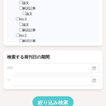
JNFL
論文
performance indicator
解説記事
論文
PICo
No.3
Sabotage Detection
論文
Screening
解説記事
Time-Series Data Analysis
No.2
サブドレン
解説記事
特集記事
パルスエコー法、電磁共鳴法
論文
ヘルスモニタリング
検索する発刊日の期間
No.1
モニタリング
論文
塩分除去
日付:
解説記事
逆浸透膜
Vol.22
No.4
〜
電磁超音波探触子
解説記事
"Foaming Prediction AI System
No.3
"Human = experienced engineer?
解説記事
10 CFR Part 54
特集記事
絞り込み検索