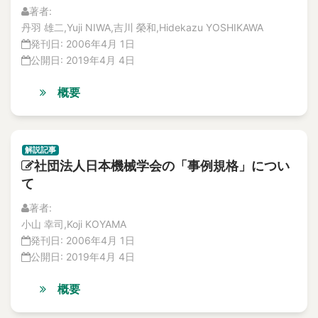
Acoustic method
論文
著者:
解説記事
Acoustic monitoring
丹羽 雄二,Yuji NIWA,吉川 榮和,Hidekazu YOSHIKAWA
No.3
acoustic resonance
発刊日:
2006年4月 1日
論文
公開日:
2019年4月 4日
acoustic sensor
解説記事
Acoustic source localization
No.4
概要
論文
Acoustoelastic effect
解説記事
Action Plan for Safety improvement
Vol.16
Action Recognition
No.1
解説記事
activated carbon
社団法人日本機械学会の「事例規格」につい
論文
Activated sludge
解説記事
て
No.2
activation energy
著者:
論文
Active fault
小山 幸司,Koji KOYAMA
解説記事
active faults
発刊日:
2006年4月 1日
No.3
公開日:
2019年4月 4日
Active Heating
論文
解説記事
active neutron
概要
No.4
Active Searching for contradictory evidence
論文