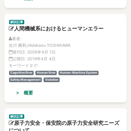
Abnormal heat
特集記事
Abnormal phenomena
解説記事
abnormal situation
Vol.20
解説記事
No. 4
Abnormal situation
人間機械系におけるヒューマンエラー
論文
abnormal sounds
解説記事
著者:
Abnormality diagnosis
特集記事
吉川 榮和,Hidekazu YOSHIKAWA
above the ceiling
No. 3
発刊日:
2006年4月 1日
論文
Absolute Risk Achievement Worth
公開日:
2019年4月 4日
解説記事
キーワードタグ:
ABWR
特集記事
Cognitive Error
Human Error
Human-Machine System
ac
No. 2
Safety Management
Violation
ac excitation
論文
AC Magnetization Method
解説記事
概要
特集記事
AC magnetization method
No.1
AC/DC motors
論文
academic-industry partnership
解説記事
解説記事
原子力安全・保安院の原子力安全研究ニーズ
accelerated life test
特集記事
について