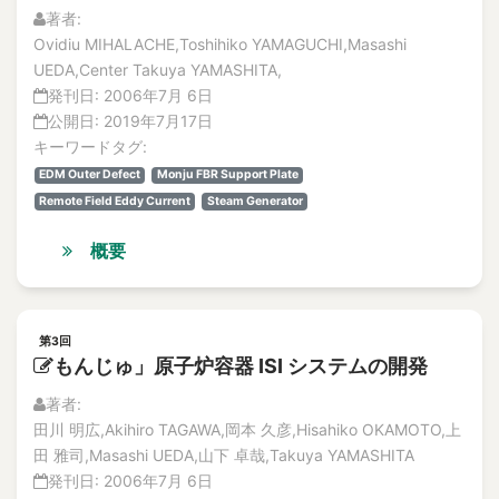
著者:
Ovidiu MIHALACHE,Toshihiko YAMAGUCHI,Masashi
UEDA,Center Takuya YAMASHITA,
発刊日:
2006年7月 6日
公開日:
2019年7月17日
キーワードタグ:
EDM Outer Defect
Monju FBR Support Plate
Remote Field Eddy Current
Steam Generator
概要
第3回
もんじゅ」原子炉容器 ISI システムの開発
著者:
田川 明広,Akihiro TAGAWA,岡本 久彦,Hisahiko OKAMOTO,上
田 雅司,Masashi UEDA,山下 卓哉,Takuya YAMASHITA
発刊日:
2006年7月 6日