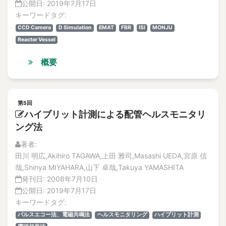
公開日:
2019年7月17日
キーワードタグ:
CCD Camera
D Simulation
EMAT
FBR
ISI
MONJU
Reactor Vessel
概要
第5回
ハイブリット計測による配管ヘルスモニタリ
ング法
著者:
田川 明広,Akihiro TAGAWA,上田 雅司,Masashi UEDA,宮原 信
哉,Shinya MIYAHARA,山下 卓哉,Takuya YAMASHITA
発刊日:
2008年7月10日
公開日:
2019年7月17日
キーワードタグ:
パルスエコー法、電磁共鳴法
ヘルスモニタリング
ハイブリット計測