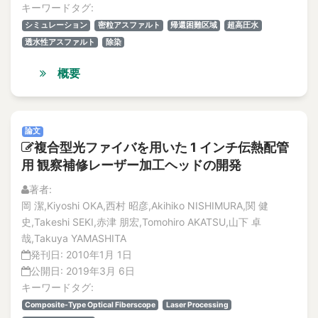
キーワードタグ:
シミュレーション
密粒アスファルト
帰還困難区域
超高圧水
透水性アスファルト
除染
概要
論文
複合型光ファイバを用いた 1 インチ伝熱配管
用 観察補修レーザー加工ヘッドの開発
著者:
岡 潔,Kiyoshi OKA,西村 昭彦,Akihiko NISHIMURA,関 健
史,Takeshi SEKI,赤津 朋宏,Tomohiro AKATSU,山下 卓
哉,Takuya YAMASHITA
発刊日:
2010年1月 1日
公開日:
2019年3月 6日
キーワードタグ:
Composite-Type Optical Fiberscope
Laser Processing