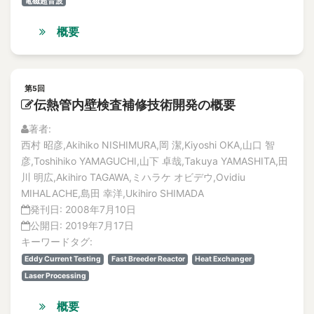
電磁超音波
概要
第5回
伝熱管内壁検査補修技術開発の概要
著者:
西村 昭彦,Akihiko NISHIMURA,岡 潔,Kiyoshi OKA,山口 智
彦,Toshihiko YAMAGUCHI,山下 卓哉,Takuya YAMASHITA,田
川 明広,Akihiro TAGAWA,ミハラケ オビデウ,Ovidiu
MIHALACHE,島田 幸洋,Ukihiro SHIMADA
発刊日:
2008年7月10日
公開日:
2019年7月17日
キーワードタグ:
Eddy Current Testing
Fast Breeder Reactor
Heat Exchanger
Laser Processing
概要