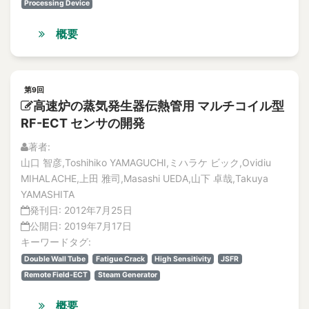
Processing Device
概要
第9回
高速炉の蒸気発生器伝熱管用 マルチコイル型
RF-ECT センサの開発
著者:
山口 智彦,Toshihiko YAMAGUCHI,ミハラケ ビック,Ovidiu
MIHALACHE,上田 雅司,Masashi UEDA,山下 卓哉,Takuya
YAMASHITA
発刊日:
2012年7月25日
公開日:
2019年7月17日
キーワードタグ:
Double Wall Tube
Fatigue Crack
High Sensitivity
JSFR
Remote Field-ECT
Steam Generator
概要