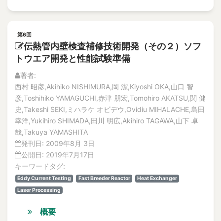
第6回
伝熱管内壁検査補修技術開発（その２）ソフ
トウエア開発と性能試験準備
著者:
西村 昭彦,Akihiko NISHIMURA,岡 潔,Kiyoshi OKA,山口 智
彦,Toshihiko YAMAGUCHI,赤津 朋宏,Tomohiro AKATSU,関 健
史,Takeshi SEKI,ミハラケ オビデウ,Ovidiu MIHALACHE,島田
幸洋,Yukihiro SHIMADA,田川 明広,Akihiro TAGAWA,山下 卓
哉,Takuya YAMASHITA
発刊日:
2009年8月 3日
公開日:
2019年7月17日
キーワードタグ:
Eddy Current Testing
Fast Breeder Reactor
Heat Exchanger
Laser Processing
概要