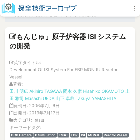
もんじゅ」原子炉容器 ISI システムの開発
もんじゅ」原子炉容器 ISI システム
の開発
英字タイトル:
Development Of ISI System For FBR MONJU Reactor
Vessel
著者:
田川 明広
Akihiro TAGAWA
岡本 久彦
Hisahiko OKAMOTO
上
田 雅司
Masashi UEDA
山下 卓哉
Takuya YAMASHITA
発刊日:
2006年7月 6日
公開日:
2019年7月17日
カテゴリ:
第3回
キーワードタグ:
CCD Camera
D Simulation
EMAT
FBR
ISI
MONJU
Reactor Vessel