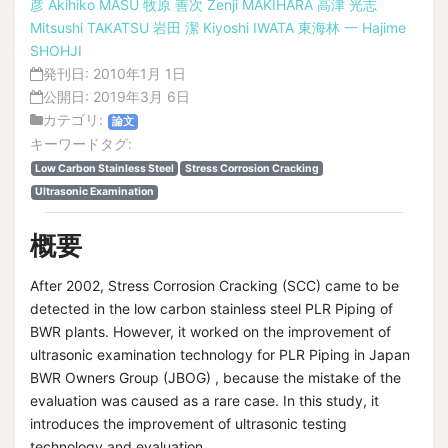
彦
Akihiko MASU
牧原 善次
Zenji MAKIHARA
高津 光志
Mitsushi TAKATSU
岩田 潔
Kiyoshi IWATA
東海林 一
Hajime
SHOHJI
発刊日:
2010年1月 1日
公開日:
2019年3月 6日
カテゴリ:
論文
キーワードタグ:
Low Carbon Stainless Steel
Stress Corrosion Cracking
Ultrasonic Examination
概要
After 2002, Stress Corrosion Cracking (SCC) came to be
detected in the low carbon stainless steel PLR Piping of
BWR plants. However, it worked on the improvement of
ultrasonic examination technology for PLR Piping in Japan
BWR Owners Group (JBOG) , because the mistake of the
evaluation was caused as a rare case. In this study, it
introduces the improvement of ultrasonic testing
technology and evaluation.