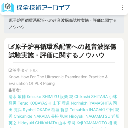
原子炉再循環系配管への超音波探傷試験実施・評価に関する
ノウハウ
原子炉再循環系配管への超音波探傷
試験実施・評価に関するノウハウ
英字タイトル:
Know-How For The Ultrasonic Examination Practice &
Evaluation Of PLR Piping
著者:
清水 敬輔
Keisuke SHIMIZU
設楽 親
Chikashi SHITARA
小林
輝男
Teruo KOBAYASHI
山下 理道
Norimichi YAMASHITA
岡
田 亮兵
Ryohei OKADA
稲垣 哲彦
Tetsuhiko INAGAKI
中田 親
秀
Chikahide NAKADA
長松 弘幸
Hiroyuki NAGAMATSU
近畑
英之
Hideyuki CHIKAHATA
山本 幸司
Koji YAMAMOTO
枡 明