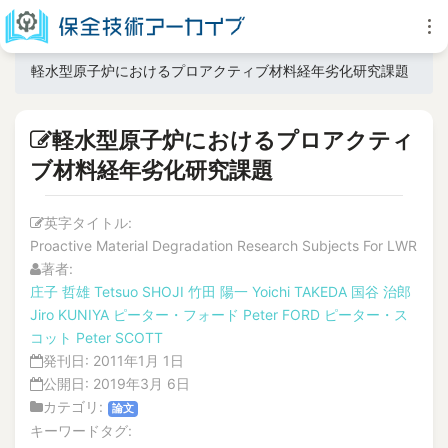
軽水型原子炉におけるプロアクティブ材料経年劣化研究課題
軽水型原子炉におけるプロアクティ
ブ材料経年劣化研究課題
英字タイトル:
Proactive Material Degradation Research Subjects For LWR
著者:
庄子 哲雄
Tetsuo SHOJI
竹田 陽一
Yoichi TAKEDA
国谷 治郎
Jiro KUNIYA
ピーター・フォード
Peter FORD
ピーター・ス
コット
Peter SCOTT
発刊日:
2011年1月 1日
公開日:
2019年3月 6日
カテゴリ:
論文
キーワードタグ: