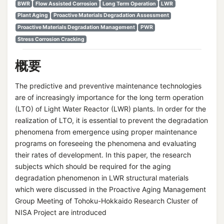
BWR
Flow Assisted Corrosion
Long Term Operation
LWR
Plant Aging
Proactive Materials Degradation Assessment
Proactive Materials Degradation Management
PWR
Stress Corrosion Cracking
概要
The predictive and preventive maintenance technologies
are of increasingly importance for the long term operation
(LTO) of Light Water Reactor (LWR) plants. In order for the
realization of LTO, it is essential to prevent the degradation
phenomena from emergence using proper maintenance
programs on foreseeing the phenomena and evaluating
their rates of development. In this paper, the research
subjects which should be required for the aging
degradation phenomenon in LWR structural materials
which were discussed in the Proactive Aging Management
Group Meeting of Tohoku-Hokkaido Research Cluster of
NISA Project are introduced