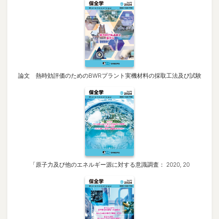
論文 熱時効評価のためのBWRプラント実機材料の採取工法及び試験
「原子力及び他のエネルギー源に対する意識調査： 2020, 20