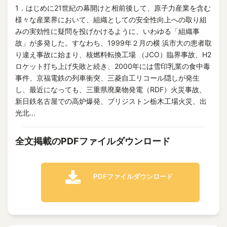
1．はじめに21世紀の幕開けと相前後して、原子力産業を含む
様々な産業界において、組織としての安全性向上への取り組
みの実効性に疑問を投げかけるように、いわゆる「組織事
故」が多発した。すなわち、1999年２月の横 浜市大の患者取
り違え事故に始まり、核燃料転換工場 （JCO）臨界事故、H2
ロケット打ち上げ失敗と続き、2000年には雪印乳業の食中毒
事件、京福電鉄の列車衝突、三菱自工リコール隠しが発生
し、最近になっても、三重県廃棄物発電（RDF）火災事故、
新日鉄名古屋での高炉爆発、ブリジストン栃木工場火災、出
光北...
全文掲載のPDFファイルダウンロード
PDFファイルダウンロード