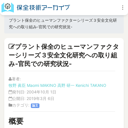
プラント保全のヒューマンファクターシリーズ３安全文化研
究への取り組み-官民での研究状況-
プラント保全のヒューマンファクタ
ーシリーズ３安全文化研究への取り組
み-官民での研究状況-
著者:
牧野 眞臣
Maomi MAKINO
高野 研一
Kenichi TAKANO
発刊日:
2004年10月 1日
公開日:
2019年3月 6日
カテゴリ:
論文
概要