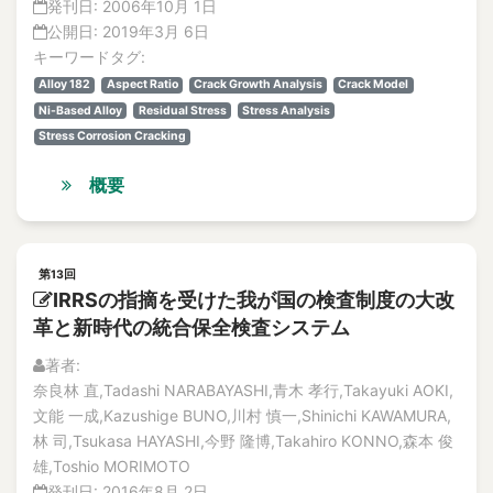
発刊日:
2006年10月 1日
公開日:
2019年3月 6日
キーワードタグ:
Alloy 182
Aspect Ratio
Crack Growth Analysis
Crack Model
Ni-Based Alloy
Residual Stress
Stress Analysis
Stress Corrosion Cracking
概要
第13回
IRRSの指摘を受けた我が国の検査制度の大改
革と新時代の統合保全検査システム
著者:
奈良林 直,Tadashi NARABAYASHI,青木 孝行,Takayuki AOKI,
文能 一成,Kazushige BUNO,川村 慎一,Shinichi KAWAMURA,
林 司,Tsukasa HAYASHI,今野 隆博,Takahiro KONNO,森本 俊
雄,Toshio MORIMOTO
発刊日:
2016年8月 2日