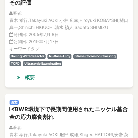
その評価
著者:
青木 孝行,Takayuki AOKI,小林 広幸,Hiroyuki KOBAYSHI,樋口
真一,Shinichi HIGUCHI,清水 禎人,Sadato SHIMIZU
発刊日:
2005年7月 8日
公開日:
2019年7月17日
キーワードタグ:
Boiling Water Reactor
Ni-Base Alloy
Stress Corrosion Cracking
TOFD
Ultrasonic Examination
概要
論文
BWR環境下で長期間使用されたニッケル基合
金の応力腐食割れ
著者:
青木 孝行,Takayuki AOKI,服部 成雄,Shigeo HATTORI,安齋 英