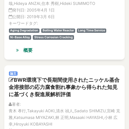
哉,Hideya ANZAI,住本 秀樹,Hideki SUMIMOTO
発刊日:
2005年4月 1日
公開日:
2019年3月 6日
キーワードタグ:
Aging Degradation
Boiling Water Reactor
Long Time Service
Ni-Base Alloy
Stress Corrosion Cracking
概要
論文
BWR環境下で長期間使用されたニッケル基合
金溶接部の応力腐食割れ事象から得られた知見
に基づくき裂進展解析評価
著者:
青木 孝行,Takayuki AOKI,清水 禎人,Sadato SHIMIZU,宮崎 克
雅,Katsumasa MIYAZAKI,林 正明,Masaaki HAYASHI,小林 広
幸,Hiroyuki KOBAYASHI