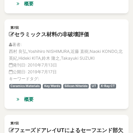
概要
第7回
セラミックス材料の非破壊評価
著者:
西村 良弘,Yoshihiro NISHIMURA,近藤 直樹,Naoki KONDO,北
英紀,Hideki KITA,鈴木 隆之,Takayuki SUZUKI
発刊日:
2010年7月13日
公開日:
2019年7月17日
キーワードタグ:
Ceramics Materials
Key Words
Silicon Niteride
UT
X-Ray CT
概要
第7回
フェーズドアレイUTによるセーフエンド部欠