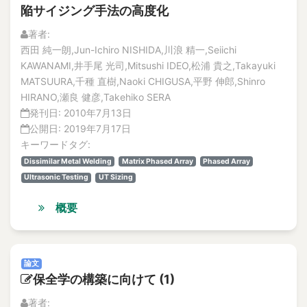
陥サイジング手法の高度化
著者:
西田 純一朗,Jun-Ichiro NISHIDA,川浪 精一,Seiichi
KAWANAMI,井手尾 光司,Mitsushi IDEO,松浦 貴之,Takayuki
MATSUURA,千種 直樹,Naoki CHIGUSA,平野 伸郎,Shinro
HIRANO,瀬良 健彦,Takehiko SERA
発刊日:
2010年7月13日
公開日:
2019年7月17日
キーワードタグ:
Dissimilar Metal Welding
Matrix Phased Array
Phased Array
Ultrasonic Testing
UT Sizing
概要
論文
保全学の構築に向けて (1)
著者: