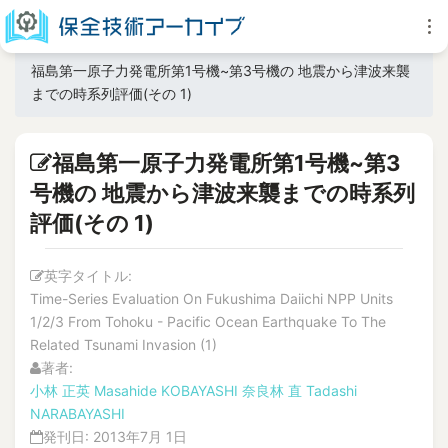
福島第一原子力発電所第1号機~第3号機の 地震から津波来襲
までの時系列評価(その 1)
福島第一原子力発電所第1号機~第3
号機の 地震から津波来襲までの時系列
評価(その 1)
英字タイトル:
Time-Series Evaluation On Fukushima Daiichi NPP Units
1/2/3 From Tohoku - Pacific Ocean Earthquake To The
Related Tsunami Invasion (1)
著者:
小林 正英
Masahide KOBAYASHI
奈良林 直
Tadashi
NARABAYASHI
発刊日:
2013年7月 1日