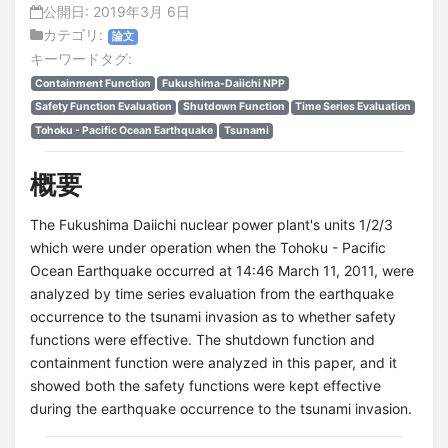
公開日:
2019年3月 6日
カテゴリ:
論文
キーワードタグ:
Containment Function
Fukushima-Daiichi NPP
Safety Function Evaluation
Shutdown Function
Time Series Evaluation
Tohoku - Pacific Ocean Earthquake
Tsunami
概要
The Fukushima Daiichi nuclear power plant's units 1/2/3
which were under operation when the Tohoku - Pacific
Ocean Earthquake occurred at 14:46 March 11, 2011, were
analyzed by time series evaluation from the earthquake
occurrence to the tsunami invasion as to whether safety
functions were effective. The shutdown function and
containment function were analyzed in this paper, and it
showed both the safety functions were kept effective
during the earthquake occurrence to the tsunami invasion.