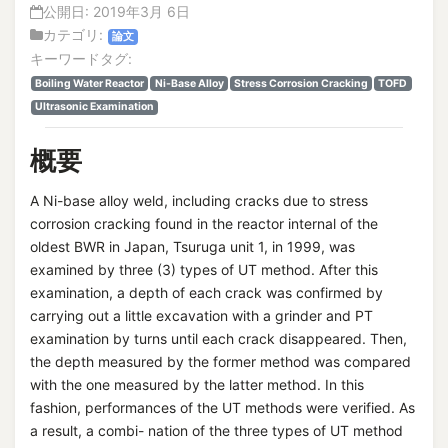
公開日:
2019年3月 6日
カテゴリ:
論文
キーワードタグ:
Boiling Water Reactor
Ni-Base Alloy
Stress Corrosion Cracking
TOFD
Ultrasonic Examination
概要
A Ni-base alloy weld, including cracks due to stress
corrosion cracking found in the reactor internal of the
oldest BWR in Japan, Tsuruga unit 1, in 1999, was
examined by three (3) types of UT method. After this
examination, a depth of each crack was confirmed by
carrying out a little excavation with a grinder and PT
examination by turns until each crack disappeared. Then,
the depth measured by the former method was compared
with the one measured by the latter method. In this
fashion, performances of the UT methods were verified. As
a result, a combi- nation of the three types of UT method