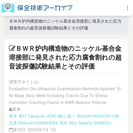
ＢＷＲ炉内構造物のニッケル基合金溶接部に発見された応力
腐食割れの超音波探傷試験結果とその評価
ＢＷＲ炉内構造物のニッケル基合金
溶接部に発見された応力腐食割れの超
音波探傷試験結果とその評価
英字タイトル:
Evaluation On Ultrasonic Examination Methods Applied To
Ni-Base Alloy Weld Including Cracks Due To Stress
Corrosion Cracking Found In BWR Reactor Internal
著者:
青木 孝行
Takayuki AOKI
樋口 真一
Shinichi HIGUCHI
小林
広幸
Hiroyuki KOBAYASHI
清水 禎人
Sadato SHIMIZU
発刊日:
2005年7月 1日