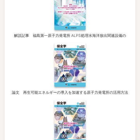
解説記事 福島第一原子力発電所 ALPS処理水海洋放出関連設備の
論文 再生可能エネルギーの導入を加速する原子力発電所の活用方法