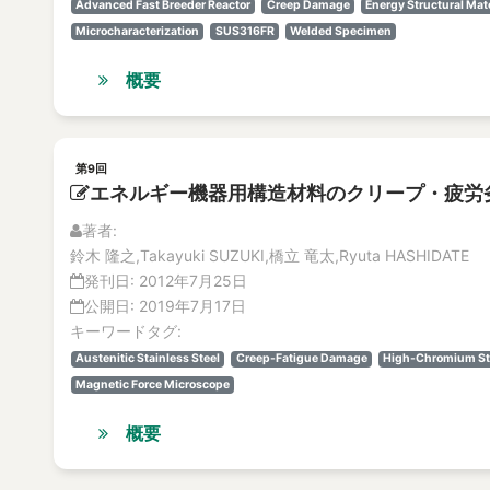
Advanced Fast Breeder Reactor
Creep Damage
Energy Structural Mat
Microcharacterization
SUS316FR
Welded Specimen
概要
第9回
エネルギー機器用構造材料のクリープ・疲労
著者:
鈴木 隆之,Takayuki SUZUKI,橋立 竜太,Ryuta HASHIDATE
発刊日:
2012年7月25日
公開日:
2019年7月17日
キーワードタグ:
Austenitic Stainless Steel
Creep-Fatigue Damage
High-Chromium St
Magnetic Force Microscope
概要