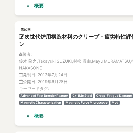
概要
第10回
次世代炉用構造材料のクリープ・疲労特性評
ン
著者:
鈴木 隆之,Takayuki SUZUKI,村松 眞由,Mayu MURAMATSU,槌
NAKASONE
発刊日:
2013年7月24日
公開日:
2019年6月28日
キーワードタグ:
Advanced Fast Breeder Reactor
Cr-1Mo Steel
Creep-Fatigue Damage
Magnetic Characterization
Magnetic Force Microscope
Mod
概要