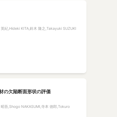
英紀,Hideki KITA,鈴木 隆之,Takayuki SUZUKI
筒材の欠陥断面形状の評価
住 昭吾,Shogo NAKASUMI,寺本 徳郎,Tokuro