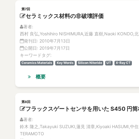
第7回
セラミックス材料の非破壊評価
著者:
西村 良弘,Yoshihiro NISHIMURA,近藤 直樹,Naoki KONDO,北 
発刊日:
2010年7月13日
公開日:
2019年7月17日
キーワードタグ:
Ceramics Materials
Key Words
Silicon Niteride
UT
X-Ray CT
概要
第8回
フラックスゲートセンサを用いた S450 円
著者:
鈴木 隆之,Takayuki SUZUKI,蓮見 清章,Kiyoaki HASUMI,中
TERAMOTO