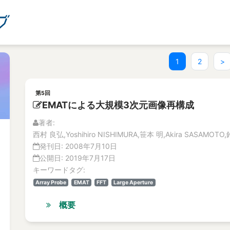
(current)
1
2
>
第5回
EMATによる大規模3次元画像再構成
著者:
西村 良弘,Yoshihiro NISHIMURA,笹本 明,Akira SASAMOTO,
発刊日:
2008年7月10日
公開日:
2019年7月17日
キーワードタグ:
Array Probe
EMAT
FFT
Large Aperture
概要