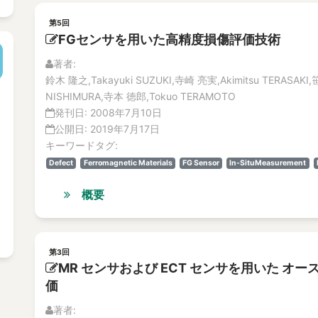
第5回
FGセンサを用いた高精度損傷評価技術
著者:
鈴木 隆之,Takayuki SUZUKI,寺崎 亮実,Akimitsu TERASAKI,
NISHIMURA,寺本 徳郎,Tokuo TERAMOTO
発刊日:
2008年7月10日
公開日:
2019年7月17日
キーワードタグ:
Defect
Ferromagnetic Materials
FG Sensor
In-SituMeasurement
概要
第3回
MR センサおよび ECT センサを用いた 
価
著者: