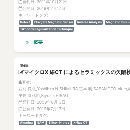
発刊日:
2011年10月21日
公開日:
2019年7月17日
キーワードタグ:
Defect
Fluxgate Magnetic Sensor
Inverse Analysis
Magnetic Flux 
Tikhonov Regularization Technique
概要
第6回
マイクロX 線CT によるセラミックスの欠陥
著者:
西村 良弘,Yoshihiro NISHIMURA,笹本 明,SASAMOTO Akira,鈴
平尾 喜代司,Kiyoshi HIRAO
発刊日:
2009年8月 3日
公開日:
2019年7月17日
キーワードタグ:
Alumina
SAM
Silicon Nitride
X-Ray CT