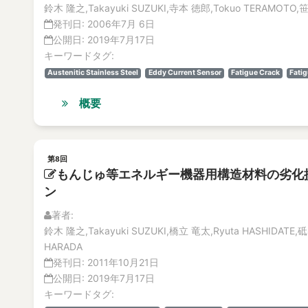
鈴木 隆之,Takayuki SUZUKI,寺本 徳郎,Tokuo TERAMOTO,笹
発刊日:
2006年7月 6日
公開日:
2019年7月17日
キーワードタグ:
Austenitic Stainless Steel
Eddy Current Sensor
Fatigue Crack
Fati
概要
第8回
もんじゅ等エネルギー機器用構造材料の劣化
ン
著者:
鈴木 隆之,Takayuki SUZUKI,橋立 竜太,Ryuta HASHIDATE,砥
HARADA
発刊日:
2011年10月21日
公開日:
2019年7月17日
キーワードタグ: