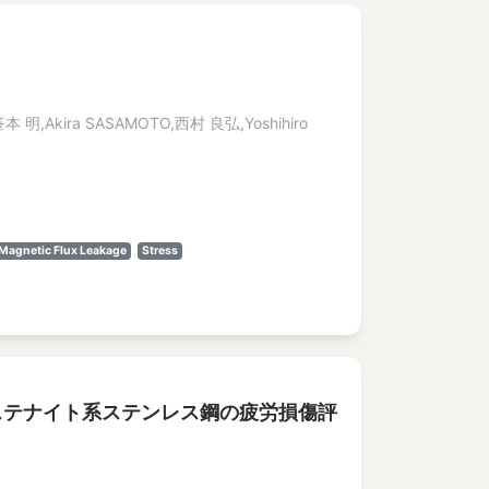
笹本 明,Akira SASAMOTO,西村 良弘,Yoshihiro
Magnetic Flux Leakage
Stress
オーステナイト系ステンレス鋼の疲労損傷評