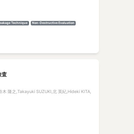
Leakage Technique
Non-Destructive Evaluation
検査
木 隆之,Takayuki SUZUKI,北 英紀,Hideki KITA,