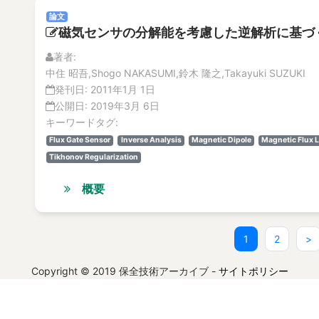
論文
磁気センサの分解能を考慮した逆解析に基づ
著者:
中住 昭吾,Shogo NAKASUMI,鈴木 隆之,Takayuki SUZUKI
発刊日:
2011年1月 1日
公開日:
2019年3月 6日
キーワードタグ:
Flux Gate Sensor
Inverse Analysis
Magnetic Dipole
Magnetic Flux 
Tikhonov Regularization
概要
(current)
1
2
>
Copyright © 2019 保全技術アーカイブ -
サイトポリシー