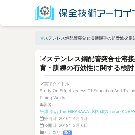
ステンレス鋼配管突合せ溶接継手の超音波探傷
ステンレス鋼配管突合せ溶接
育・訓練の有効性に関する検討
英字タイトル:
Study On Effectiveness Of Education And Training
Piping Welds
著者:
平澤 泰治
Taiji HIRASAWA
小林 輝男
Teruo KOBA
発刊日:
2016年4月 1日
公開日:
2019年3月 6日
カテゴリ:
論文