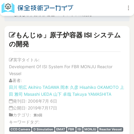
もんじゅ」原子炉容器 ISI システムの開発
もんじゅ」原子炉容器 ISI システム
の開発
英字タイトル:
Development Of ISI System For FBR MONJU Reactor
Vessel
著者:
田川 明広
Akihiro TAGAWA
岡本 久彦
Hisahiko OKAMOTO
上
田 雅司
Masashi UEDA
山下 卓哉
Takuya YAMASHITA
発刊日:
2006年7月 6日
公開日:
2019年7月17日
カテゴリ:
第3回
キーワードタグ:
CCD Camera
D Simulation
EMAT
FBR
ISI
MONJU
Reactor Vessel