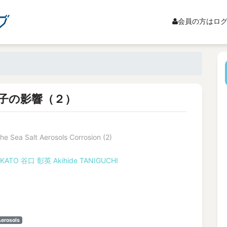
会員の方はロ
子の影響（２）
he Sea Salt Aerosols Corrosion (2)
i KATO
谷口 彰英
Akihide TANIGUCHI
Aerosols