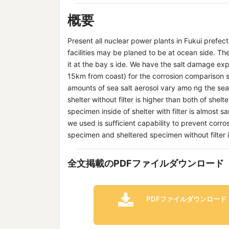
概要
Present all nuclear power plants in Fukui prefe
facilities may be planed to be at ocean side. The
it at the bay s ide. We have the salt damage ex
15km from coast) for the corrosion comparison
amounts of sea salt aerosol vary amo ng the sea
shelter without filter is higher than both of shel
specimen inside of shelter with filter is almost 
we used is sufficient capability to prevent corr
specimen and sheltered specimen without filter 
全文掲載のPDFファイルダウンロード
PDFファイルダウンロード