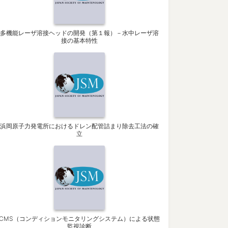
多機能レーザ溶接ヘッドの開発（第１報）－水中レーザ溶
接の基本特性
浜岡原子力発電所におけるドレン配管詰まり除去工法の確
立
CMS（コンディションモニタリングシステム）による状態
監視診断