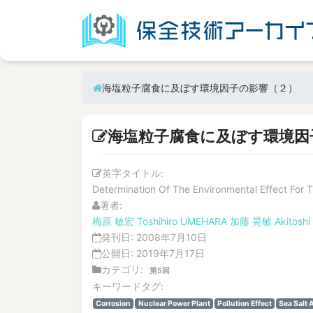
海塩粒子腐食に及ぼす環境因子の影響（２）
海塩粒子腐食に及ぼす環境因
英字タイトル:
Determination Of The Environmental Effect For T
著者:
梅原 敏宏
Toshihiro UMEHARA
加藤 晃敏
Akitosh
発刊日:
2008年7月10日
公開日:
2019年7月17日
カテゴリ:
第5回
キーワードタグ:
Corrosion
Nuclear Power Plant
Pollution Effect
Sea Salt 